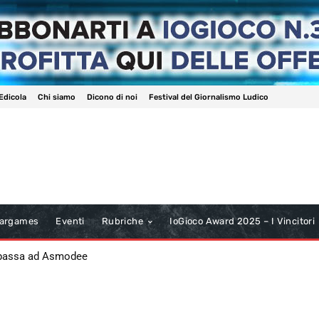
Edicola
Chi siamo
Dicono di noi
Festival del Giornalismo Ludico
argames
Eventi
Rubriche
IoGioco Award 2025 – I Vincitori
 passa ad Asmodee