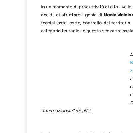
In un momento di produttività di alto livell
decide di sfruttare il genio di
Macin Welnick
tecnici (aste, carte, controllo del territorio
categoria teutonici; e questo senza tralasci
A
B
Z
a
c
n
“internazionale” c’è già.
“.