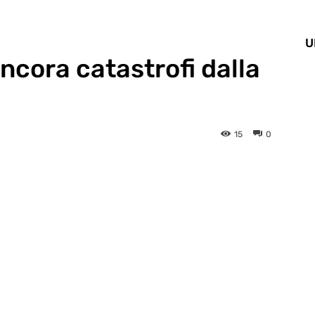
U
ancora catastrofi dalla
15
0