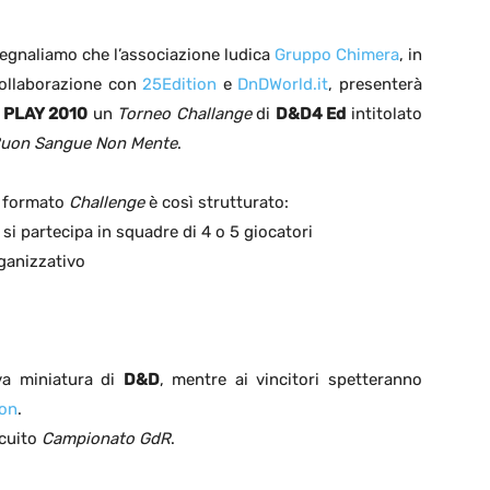
egnaliamo che l’associazione ludica
Gruppo Chimera
, in
ollaborazione con
25Edition
e
DnDWorld.it
, presenterà
a
PLAY 2010
un
Torneo Challange
di
D&D4 Ed
intitolato
uon Sangue Non Mente
.
l formato
Challenge
è così strutturato:
 si partecipa in squadre di 4 o 5 giocatori
rganizzativo
iva miniatura di
D&D
, mentre ai vincitori spetteranno
ion
.
rcuito
Campionato GdR
.