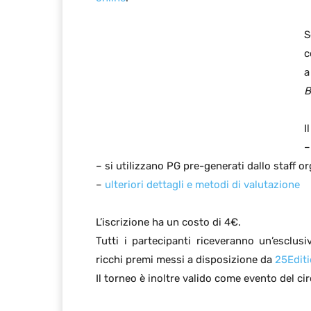
S
c
B
I
–
– si utilizzano PG pre-generati dallo staff o
–
ulteriori dettagli e metodi di valutazione
L’iscrizione ha un costo di 4€.
Tutti i partecipanti riceveranno un’esclus
ricchi premi messi a disposizione da
25Edit
Il torneo è inoltre valido come evento del ci