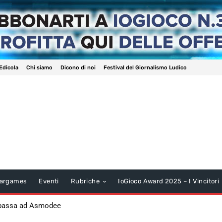
Edicola
Chi siamo
Dicono di noi
Festival del Giornalismo Ludico
argames
Eventi
Rubriche
IoGioco Award 2025 – I Vincitori
 passa ad Asmodee