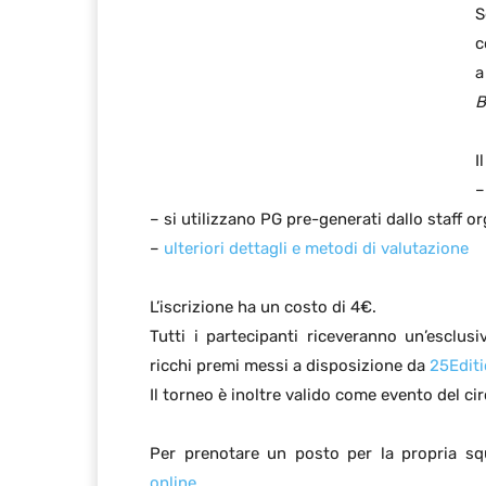
S
c
B
I
–
– si utilizzano PG pre-generati dallo staff o
–
ulteriori dettagli e metodi di valutazione
L’iscrizione ha un costo di 4€.
Tutti i partecipanti riceveranno un’esclus
ricchi premi messi a disposizione da
25Edit
Il torneo è inoltre valido come evento del ci
Per prenotare un posto per la propria sq
online
.