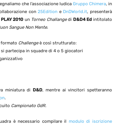
egnaliamo che l’associazione ludica
Gruppo Chimera
, in
ollaborazione con
25Edition
e
DnDWorld.it
, presenterà
a
PLAY 2010
un
Torneo Challange
di
D&D4 Ed
intitolato
uon Sangue Non Mente
.
l formato
Challenge
è così strutturato:
 si partecipa in squadre di 4 o 5 giocatori
rganizzativo
iva miniatura di
D&D
, mentre ai vincitori spetteranno
ion
.
rcuito
Campionato GdR
.
uadra è necessario compilare il
modulo di iscrizione