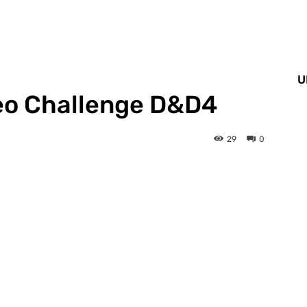
U
eo Challenge D&D4
29
0