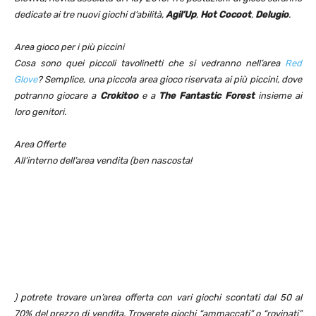
dedicate ai tre nuovi giochi d’abilità,
Agil’Up
,
Hot Cocoot
,
Delugio
.
Area gioco per i più piccini
Cosa sono quei piccoli tavolinetti che si vedranno nell’area
Red
Glove
? Semplice, una piccola area gioco riservata ai più piccini, dove
potranno giocare a
Crokitoo
e a
The Fantastic Forest
insieme ai
loro genitori.
Area Offerte
All’interno dell’area vendita (ben nascosta!
) potrete trovare un’area offerta con vari giochi scontati dal 50 al
70% del prezzo di vendita. Troverete giochi “ammaccati” o “rovinati”