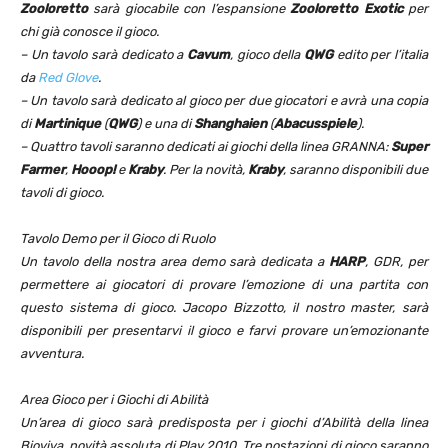
Zooloretto
sarà giocabile con l’espansione
Zooloretto Exotic
per
chi già conosce il gioco.
– Un tavolo sarà dedicato a
Cavum
, gioco della
QWG
edito per l’italia
da
Red Glove
.
– Un tavolo sarà dedicato al gioco per due giocatori e avrà una copia
di
Martinique
(
QWG
) e una di
Shanghaien
(
Abacusspiele
).
– Quattro tavoli saranno dedicati ai giochi della linea GRANNA:
Super
Farmer
,
Hooop!
e
Kraby
. Per la novità,
Kraby
, saranno disponibili due
tavoli di gioco.
Tavolo Demo per il Gioco di Ruolo
Un tavolo della nostra area demo sarà dedicata a
HARP
, GDR, per
permettere ai giocatori di provare l’emozione di una partita con
questo sistema di gioco. Jacopo Bizzotto, il nostro master, sarà
disponibili per presentarvi il gioco e farvi provare un’emozionante
avventura.
Area Gioco per i Giochi di Abilità
Un’area di gioco sarà predisposta per i giochi d’Abilità della linea
Bioviva, novità assoluta di Play 2010. Tre postazioni di gioco saranno