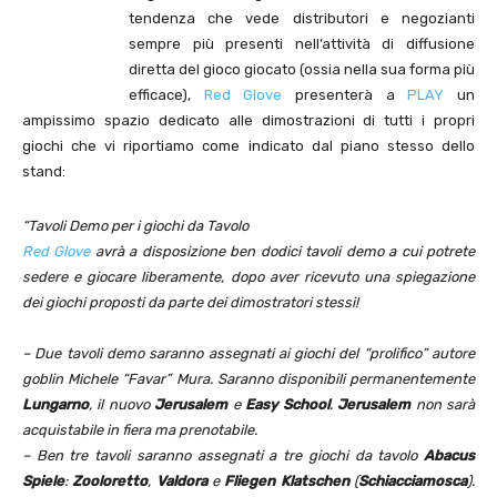
tendenza che vede distributori e negozianti
sempre più presenti nell’attività di diffusione
diretta del gioco giocato (ossia nella sua forma più
efficace),
Red Glove
presenterà a
PLAY
un
ampissimo spazio dedicato alle dimostrazioni di tutti i propri
giochi che vi riportiamo come indicato dal piano stesso dello
stand:
“Tavoli Demo per i giochi da Tavolo
Red Glove
avrà a disposizione ben dodici tavoli demo a cui potrete
sedere e giocare liberamente, dopo aver ricevuto una spiegazione
dei giochi proposti da parte dei dimostratori stessi!
– Due tavoli demo saranno assegnati ai giochi del “prolifico” autore
goblin Michele “Favar” Mura. Saranno disponibili permanentemente
Lungarno
, il nuovo
Jerusalem
e
Easy School
.
Jerusalem
non sarà
acquistabile in fiera ma prenotabile.
– Ben tre tavoli saranno assegnati a tre giochi da tavolo
Abacus
Spiele
:
Zooloretto
,
Valdora
e
Fliegen Klatschen
(
Schiacciamosca
).