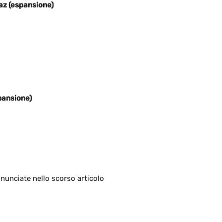
z (espansione)
pansione)
nnunciate nello scorso articolo