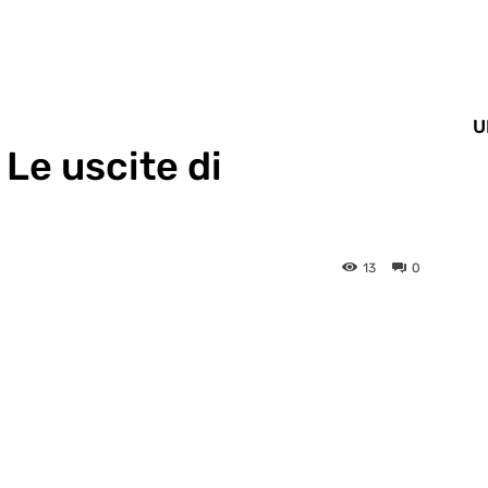
U
! Le uscite di
13
0