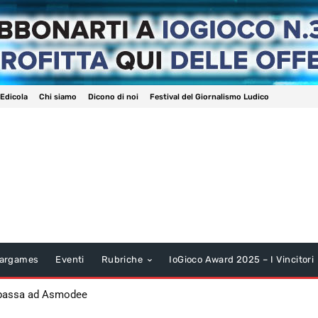
 Edicola
Chi siamo
Dicono di noi
Festival del Giornalismo Ludico
argames
Eventi
Rubriche
IoGioco Award 2025 – I Vincitori
 passa ad Asmodee