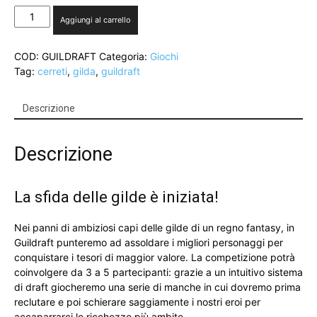
GUILDRAFT
Aggiungi al carrello
-
Recluta
COD:
GUILDRAFT
Categoria:
Giochi
e
Tag:
cerreti
,
gilda
,
guildraft
schiera
i
migliori
Descrizione
eroi
quantità
Descrizione
La sfida delle gilde è iniziata!
Nei panni di ambiziosi capi delle gilde di un regno fantasy, in
Guildraft punteremo ad assoldare i migliori personaggi per
conquistare i tesori di maggior valore. La competizione potrà
coinvolgere da 3 a 5 partecipanti: grazie a un intuitivo sistema
di draft giocheremo una serie di manche in cui dovremo prima
reclutare e poi schierare saggiamente i nostri eroi per
accaparrarci le ricchezze più ambite.