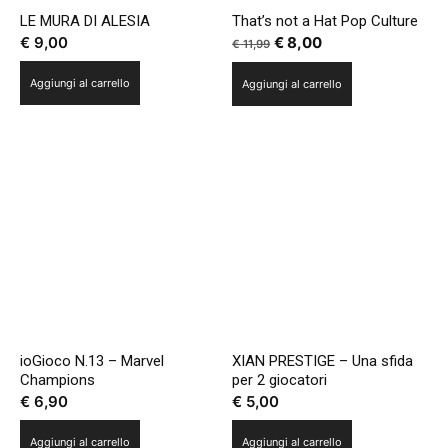
LE MURA DI ALESIA
That’s not a Hat Pop Culture
Il
Il
€
9,00
€
8,00
€
11,99
prezzo
prezzo
Aggiungi al carrello
Aggiungi al carrello
originale
attuale
era:
è:
€ 11,99.
€ 8,00.
ioGioco N.13 – Marvel
XIAN PRESTIGE – Una sfida
Champions
per 2 giocatori
€
6,90
€
5,00
Aggiungi al carrello
Aggiungi al carrello