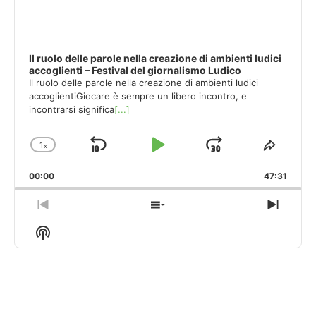
Il ruolo delle parole nella creazione di ambienti ludici
accoglienti – Festival del giornalismo Ludico
Il ruolo delle parole nella creazione di ambienti ludici
accoglientiGiocare è sempre un libero incontro, e
incontrarsi significa
[...]
1
x
Skip
Play
Jump
Change
Share
Playback
This
Backward
Pause
Forward
00:00
Rate
47:31
Episod
Previous
Show
Next
Episode
Episodes
Episo
Show
List
Podcast
Information