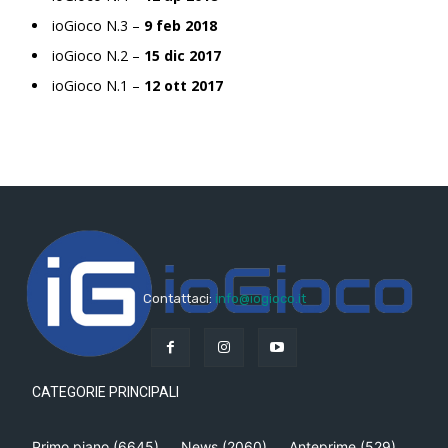
ioGioco N.3 –
9 feb 2018
ioGioco N.2 –
15 dic 2017
ioGioco N.1 –
12 ott 2017
Contattaci:
info@iogioco.it
CATEGORIE PRINCIPALI
Primo piano
(6645)
News
(2060)
Anteprime
(529)