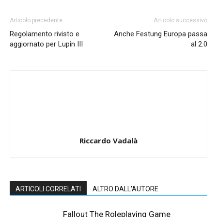
Articolo precedente
Articolo successivo
Regolamento rivisto e
Anche Festung Europa passa
aggiornato per Lupin III
al 2.0
Riccardo Vadalà
ARTICOLI CORRELATI
ALTRO DALL'AUTORE
Fallout The Roleplaying Game