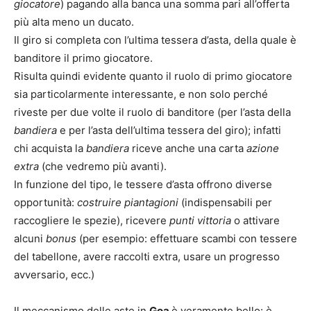
giocatore
) pagando alla banca una somma pari all’offerta
più alta meno un ducato.
Il giro si completa con l’ultima tessera d’asta, della quale è
banditore il primo giocatore.
Risulta quindi evidente quanto il ruolo di primo giocatore
sia particolarmente interessante, e non solo perché
riveste per due volte il ruolo di banditore (per l’asta della
bandiera
e per l’asta dell’ultima tessera del giro); infatti
chi acquista la
bandiera
riceve anche una carta
azione
extra
(che vedremo più avanti).
In funzione del tipo, le tessere d’asta offrono diverse
opportunità:
costruire piantagioni
(indispensabili per
raccogliere le spezie), ricevere
punti vittoria
o attivare
alcuni
bonus
(per esempio: effettuare scambi con tessere
del tabellone, avere raccolti extra, usare un progresso
avversario, ecc.)
Il meccanismo delle aste in
Goa
è veramente bello: è