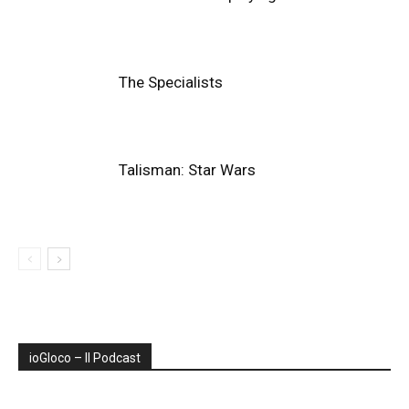
The Specialists
Talisman: Star Wars
ioGIoco – Il Podcast
Audio
Player