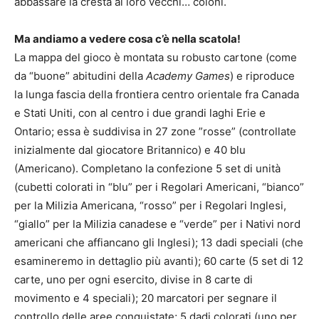
abbassare la cresta ai loro vecchi… coloni.
Ma andiamo a vedere cosa c’è nella scatola!
La mappa del gioco è montata su robusto cartone (come
da “buone” abitudini della
Academy Games
) e riproduce
la lunga fascia della frontiera centro orientale fra Canada
e Stati Uniti, con al centro i due grandi laghi Erie e
Ontario; essa è suddivisa in 27 zone ”rosse” (controllate
inizialmente dal giocatore Britannico) e 40 blu
(Americano). Completano la confezione 5 set di unità
(cubetti colorati in “blu” per i Regolari Americani, “bianco”
per la Milizia Americana, “rosso” per i Regolari Inglesi,
“giallo” per la Milizia canadese e “verde” per i Nativi nord
americani che affiancano gli Inglesi); 13 dadi speciali (che
esamineremo in dettaglio più avanti); 60 carte (5 set di 12
carte, uno per ogni esercito, divise in 8 carte di
movimento e 4 speciali); 20 marcatori per segnare il
controllo delle aree conquistate; 5 dadi colorati (uno per