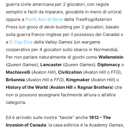
guerra civile americana per 2 giocatori, con regole
semplici e facili da imparare, giocabile in meno di un’ora)
oppure a
Pochi Acri di Neve
della
Treefrog/Asterion
Press
(un gioco di deck-building per 2 giocatori, basato
sulla guerra franco-inglese per il possesso del Canada) o
a
D-Day Dice
della
Valley Games
(un wargame
cooperativo per 4 giocatori sullo sbarco in Normandia).
Per non parlare naturalmente di giochi come
Wallenstein
(
Queen Games
),
Lancaster
(
Queen Games
),
Diplomacy
o
Machiavelli
(
Avalon Hill
),
Civilization
(
Avalon Hill
o
FFG
),
Britannia
(
Avalon Hill
e
FFG
),
Kingmaker
(
Avalon Hill
) o
History of the World
(
Avalon Hill
e
Ragnar Brothers
) che
non si possono assegnare facilmente all’una o all’altra
categoria.
Ed è arrivato sulle nostre “tavole” anche
1812 – The
Invasion of Canada
: la casa editrice è la
Academy Games
,