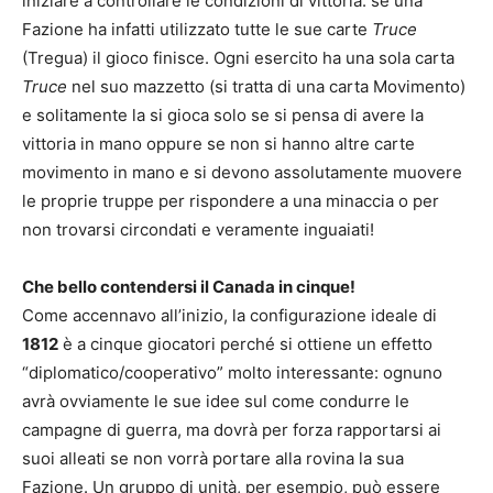
iniziare a controllare le condizioni di vittoria: se una
Fazione ha infatti utilizzato tutte le sue carte
Truce
(Tregua) il gioco finisce. Ogni esercito ha una sola carta
Truce
nel suo mazzetto (si tratta di una carta Movimento)
e solitamente la si gioca solo se si pensa di avere la
vittoria in mano oppure se non si hanno altre carte
movimento in mano e si devono assolutamente muovere
le proprie truppe per rispondere a una minaccia o per
non trovarsi circondati e veramente inguaiati!
Che bello contendersi il Canada in cinque!
Come accennavo all’inizio, la configurazione ideale di
1812
è a cinque giocatori perché si ottiene un effetto
“diplomatico/cooperativo” molto interessante: ognuno
avrà ovviamente le sue idee sul come condurre le
campagne di guerra, ma dovrà per forza rapportarsi ai
suoi alleati se non vorrà portare alla rovina la sua
Fazione. Un gruppo di unità, per esempio, può essere