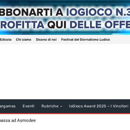
 Edicola
Chi siamo
Dicono di noi
Festival del Giornalismo Ludico
argames
Eventi
Rubriche
IoGioco Award 2025 – I Vincitori
 passa ad Asmodee