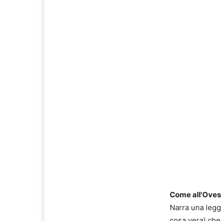
Come all'Ovest 
Narra una legg
cosa vera) che