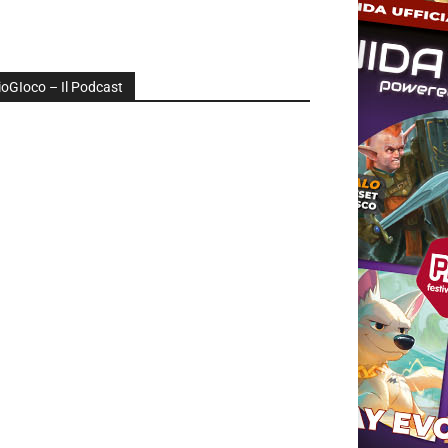
ioGIoco – Il Podcast
udio
layer