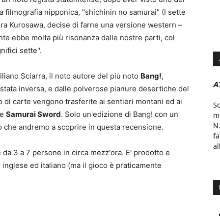
a filmografia nipponica, "shichinin no samurai" (I sette
ira Kurosawa, decise di farne una versione western –
te ebbe molta più risonanza dalle nostre parti, col
ifici sette".
liano Sciarra, il noto autore del più noto
Bang!
,
A
 stata inversa, e dalle polverose pianure desertiche del
di carte vengono trasferite ai sentieri montani ed ai
S
ce
Samurai Sword
. Solo un'edizione di Bang! con un
mo
N.
llo che andremo a scoprire in questa recensione.
f
al
 da 3 a 7 persone in circa mezz'ora. E' prodotto e
 inglese ed italiano (ma il gioco è praticamente