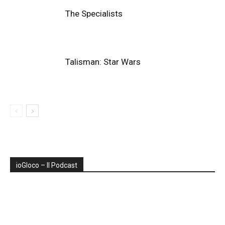
The Specialists
Talisman: Star Wars
ioGIoco – Il Podcast
Audio
Player