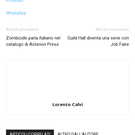
Pinterest
WhatsApp
Articolo precedente
Articolo successivo
Zombicide parla italiano nel
Guild Hall diventa una serie con
catalogo di Asterion Press
Job Faire
Lorenzo Calvi
ARTICOLI CORRELATI
ALTRO DALL'AUTORE