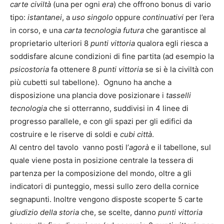
carte civiltà
(una per ogni
era
) che offrono bonus di vario
tipo:
istantanei
, a
uso singolo
oppure
continuativi
per l’era
in corso, e una
carta tecnologia futura
che garantisce al
proprietario ulteriori 8
punti vittoria
qualora egli riesca a
soddisfare alcune condizioni di fine partita (ad esempio la
psicostoria
fa ottenere 8
punti vittoria
se si è la civiltà con
più cubetti sul tabellone). Ognuno ha anche a
disposizione una plancia dove posizionare i
tasselli
tecnologia
che si otterranno, suddivisi in 4 linee di
progresso parallele, e con gli spazi per gli edifici da
costruire e le riserve di soldi e
cubi città
.
Al centro del tavolo vanno posti l’
agorà
e il tabellone, sul
quale viene posta in posizione centrale la tessera di
partenza per la composizione del mondo, oltre a gli
indicatori di punteggio, messi sullo zero della cornice
segnapunti. Inoltre vengono disposte scoperte 5 carte
giudizio della storia
che, se scelte, danno
punti vittoria