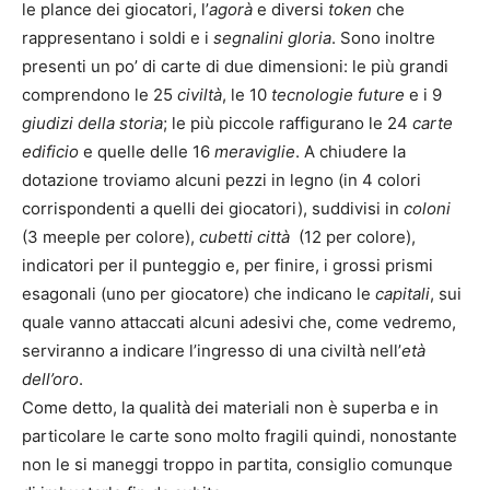
le plance dei giocatori, l’
agorà
e diversi
token
che
rappresentano i soldi e i
segnalini gloria
. Sono inoltre
presenti un po’ di carte di due dimensioni: le più grandi
comprendono le 25
civiltà
, le 10
tecnologie future
e i 9
giudizi della storia
; le più piccole raffigurano le 24
carte
edificio
e quelle delle 16
meraviglie
. A chiudere la
dotazione troviamo alcuni pezzi in legno (in 4 colori
corrispondenti a quelli dei giocatori), suddivisi in
coloni
(3 meeple per colore),
cubetti città
(12 per colore),
indicatori per il punteggio e, per finire, i grossi prismi
esagonali (uno per giocatore) che indicano le
capitali
, sui
quale vanno attaccati alcuni adesivi che, come vedremo,
serviranno a indicare l’ingresso di una civiltà nell’
età
dell’oro
.
Come detto, la qualità dei materiali non è superba e in
particolare le carte sono molto fragili quindi, nonostante
non le si maneggi troppo in partita, consiglio comunque