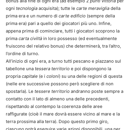
bonus alla fine di ogni era (ad esempio 2
punti vittoria
per
ogni
tecnologia
acquisita); tutte le
carte meraviglia
della
prima era e un numero di
carte edificio
(sempre della
prima era) pari a quello dei giocatori più uno. Infine,
appena prima di cominciare, tutti i giocatori scoprono la
prima
carta civiltà
in loro possesso (ed eventualmente
fruiscono del relativo bonus) che determinerà, tra l’altro,
l’ordine di turno.
All’inizio di ogni era, a turno tutti pescano e piazzano sul
tabellone una
tessera territorio
e poi dispongono la
propria
capitale
(e i
coloni
) su una delle regioni di questa
(nelle ere successive possono però scegliere di non
spostarla). Le
tessere territorio
andranno poste sempre a
contatto con il lato di almeno una delle precedenti,
rispettando al contempo la coerenza delle aree
raffigurate (cioè il mare dovrà essere vicino al mare e la
terra prossima alla terra). Dopo questo primo giro,
ciascuno potrà eseguire varie azioni disponibili, una per