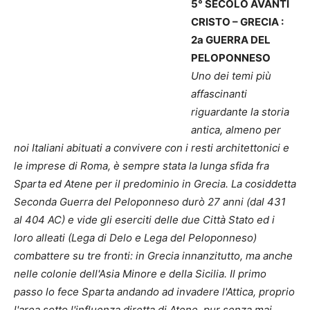
5° SECOLO AVANTI
CRISTO – GRECIA :
2a GUERRA DEL
PELOPONNESO
Uno dei temi più
affascinanti
riguardante la storia
antica, almeno per
noi Italiani abituati a convivere con i resti architettonici e
le imprese di Roma, è sempre stata la lunga sfida fra
Sparta ed Atene per il predominio in Grecia. La cosiddetta
Seconda Guerra del Peloponneso durò 27 anni (dal 431
al 404 AC) e vide gli eserciti delle due Città Stato ed i
loro alleati (Lega di Delo e Lega del Peloponneso)
combattere su tre fronti: in Grecia innanzitutto, ma anche
nelle colonie dell'Asia Minore e della Sicilia. Il primo
passo lo fece Sparta andando ad invadere l'Attica, proprio
l'area sotto l'influenza diretta di Atene, pur senza mai