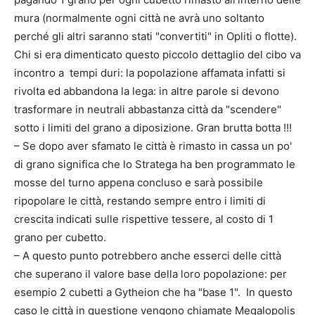
mura (normalmente ogni città ne avrà uno soltanto
perché gli altri saranno stati "convertiti" in Opliti o flotte).
Chi si era dimenticato questo piccolo dettaglio del cibo va
incontro a tempi duri: la popolazione affamata infatti si
rivolta ed abbandona la lega: in altre parole si devono
trasformare in neutrali abbastanza città da "scendere"
sotto i limiti del grano a diposizione. Gran brutta botta !!!
– Se dopo aver sfamato le città è rimasto in cassa un po'
di grano significa che lo Stratega ha ben programmato le
mosse del turno appena concluso e sarà possibile
ripopolare le città, restando sempre entro i limiti di
crescita indicati sulle rispettive tessere, al costo di 1
grano per cubetto.
– A questo punto potrebbero anche esserci delle città
che superano il valore base della loro popolazione: per
esempio 2 cubetti a Gytheion che ha "base 1". In questo
caso le città in questione vengono chiamate Megalopolis