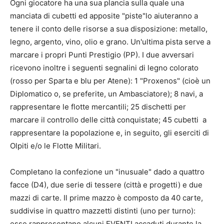
Ogni giocatore ha una sua plancia sulla quale una
manciata di cubetti ed apposite "piste"lo aiuteranno a
tenere il conto delle risorse a sua disposizione: metallo,
legno, argento, vino, olio e grano. Un'ultima pista serve a
marcare i propri Punti Prestigio (PP). I due avversari
ricevono inoltre i seguenti segnalini di legno colorato
(rosso per Sparta e blu per Atene): 1 "Proxenos" (cioè un
Diplomatico o, se preferite, un Ambasciatore); 8 navi, a
rappresentare le flotte mercantili; 25 dischetti per
marcare il controllo delle città conquistate; 45 cubetti a
rappresentare la popolazione e, in seguito, gli eserciti di
Olpiti e/o le Flotte Militari.
Completano la confezione un "inusuale" dado a quattro
facce (D4), due serie di tessere (città e progetti) e due
mazzi di carte. Il prime mazzo è composto da 40 carte,
suddivise in quattro mazzetti distinti (uno per turno):
esse rappresentano alcuni EVENTI accaduti durante la