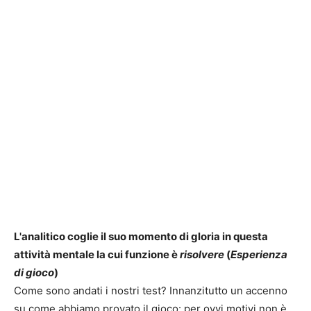
L'analitico coglie il suo momento di gloria in questa
attività mentale la cui funzione è
risolvere
(
Esperienza
di gioco
)
Come sono andati i nostri test? Innanzitutto un accenno
su come abbiamo provato il gioco: per ovvi motivi non è