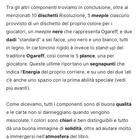
Tra gli altri componenti troviamo in conclusione, oltre ai
menzionati 10
dischetti
Risoluzione, 5
meeple
ciascuno
provvisto di un dischetto del proprio colore per i
giocatori, un
meeple
nero
che rappresenta Ogareff, e due
dadi
“standard” a sei facce, uno nero e uno bianco, tutti
in legno. In cartoncino rigido è invece lo
stand-up
del
traditore
Ogareff
, così come le 5
plance
, una per
giocatore. Queste ultime riportano un
segnapunti
che
indica l’
Energia
del proprio corriere, e su uno dei due lati
c’è anche uno spazio con la prima abilità speciale (vedi
più avanti).
Come dicevamo, tutti i componenti sono di buona
qualità
e le carte non si danneggiano quando vengono
mescolate. I colori sono
chiari
e ben distinguibili e tutto
dà una buona immagine di
solidità
, oltre ad aiutare molto
a immergersi nell’
atmosfera
del libro.