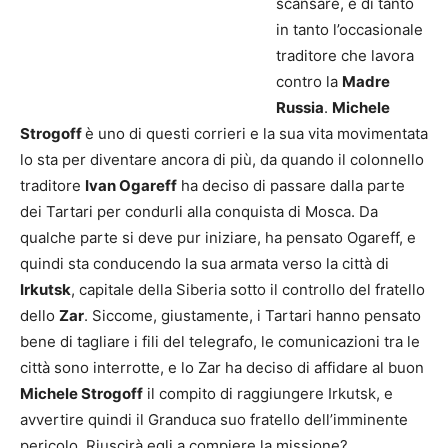
scansare, e di tanto
in tanto l’occasionale
traditore che lavora
contro la
Madre
Russia
.
Michele
Strogoff
è uno di questi corrieri e la sua vita movimentata
lo sta per diventare ancora di più, da quando il colonnello
traditore
Ivan Ogareff
ha deciso di passare dalla parte
dei Tartari per condurli alla conquista di Mosca. Da
qualche parte si deve pur iniziare, ha pensato Ogareff, e
quindi sta conducendo la sua armata verso la città di
Irkutsk
, capitale della Siberia sotto il controllo del fratello
dello
Zar
. Siccome, giustamente, i Tartari hanno pensato
bene di tagliare i fili del telegrafo, le comunicazioni tra le
città sono interrotte, e lo Zar ha deciso di affidare al buon
Michele Strogoff
il compito di raggiungere Irkutsk, e
avvertire quindi il Granduca suo fratello dell’imminente
pericolo. Riuscirà egli a compiere la missione?