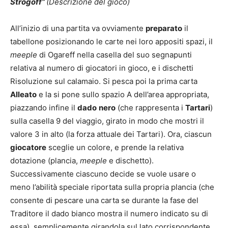
Strogoff”
(Descrizione del gioco)
All’inizio di una partita va ovviamente
preparato
il
tabellone posizionando le carte nei loro appositi spazi, il
meeple
di Ogareff nella casella del suo segnapunti
relativa al numero di giocatori in gioco, e i dischetti
Risoluzione sul calamaio. Si pesca poi la prima carta
Alleato
e la si pone sullo spazio A dell’area appropriata,
piazzando infine il
dado
nero
(che rappresenta i
Tartari
)
sulla casella 9 del viaggio, girato in modo che mostri il
valore 3 in alto (la forza attuale dei Tartari). Ora, ciascun
giocatore
sceglie un colore, e prende la relativa
dotazione (plancia,
meeple
e dischetto).
Successivamente ciascuno decide se vuole usare o
meno l’abilità speciale riportata sulla propria plancia (che
consente di pescare una carta se durante la fase del
Traditore il dado bianco mostra il numero indicato su di
essa), semplicemente girandola sul lato corrispondente.