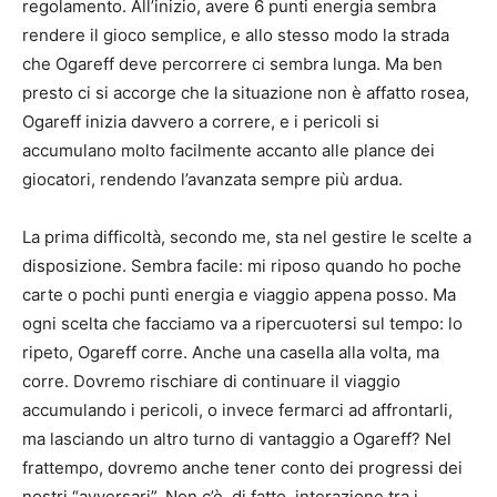
regolamento. All’inizio, avere 6 punti energia sembra
rendere il gioco semplice, e allo stesso modo la strada
che Ogareff deve percorrere ci sembra lunga. Ma ben
presto ci si accorge che la situazione non è affatto rosea,
Ogareff inizia davvero a correre, e i pericoli si
accumulano molto facilmente accanto alle plance dei
giocatori, rendendo l’avanzata sempre più ardua.
La prima difficoltà, secondo me, sta nel gestire le scelte a
disposizione. Sembra facile: mi riposo quando ho poche
carte o pochi punti energia e viaggio appena posso. Ma
ogni scelta che facciamo va a ripercuotersi sul tempo: lo
ripeto, Ogareff corre. Anche una casella alla volta, ma
corre. Dovremo rischiare di continuare il viaggio
accumulando i pericoli, o invece fermarci ad affrontarli,
ma lasciando un altro turno di vantaggio a Ogareff? Nel
frattempo, dovremo anche tener conto dei progressi dei
nostri “avversari”. Non c’è, di fatto, interazione tra i