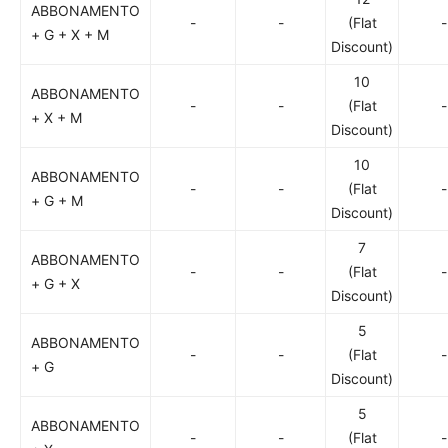
ABBONAMENTO
-
-
(Flat
-
+ G + X + M
Discount)
10
ABBONAMENTO
-
-
(Flat
-
+ X + M
Discount)
10
ABBONAMENTO
-
-
(Flat
-
+ G + M
Discount)
7
ABBONAMENTO
-
-
(Flat
-
+ G + X
Discount)
5
ABBONAMENTO
-
-
(Flat
-
+ G
Discount)
5
ABBONAMENTO
-
-
(Flat
-