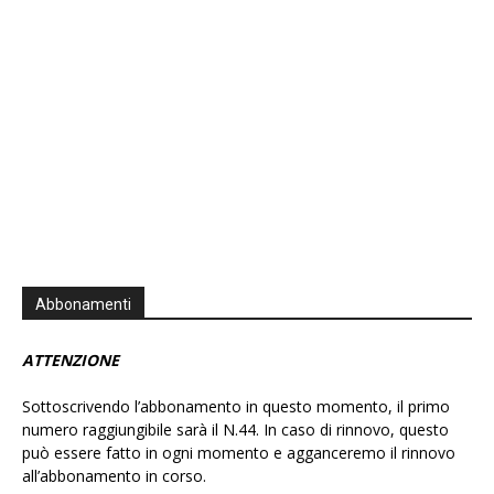
Abbonamenti
ATTENZIONE
Sottoscrivendo l’abbonamento in questo momento, il primo
numero raggiungibile sarà il N.44. In caso di rinnovo, questo
può essere fatto in ogni momento e agganceremo il rinnovo
all’abbonamento in corso.