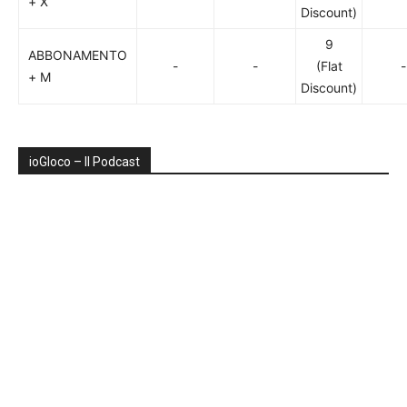
+ X
Discount)
9
ABBONAMENTO
-
-
(Flat
-
+ M
Discount)
ioGIoco – Il Podcast
Audio
Player