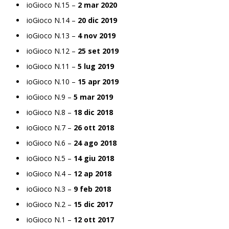
ioGioco N.15 –
2 mar 2020
ioGioco N.14 –
20 dic 2019
ioGioco N.13 –
4 nov 2019
ioGioco N.12 –
25 set 2019
ioGioco N.11 –
5 lug 2019
ioGioco N.10 –
15 apr 2019
ioGioco N.9 –
5 mar 2019
ioGioco N.8 –
18 dic 2018
ioGioco N.7 –
26 ott 2018
ioGioco N.6 –
24 ago 2018
ioGioco N.5 –
14 giu 2018
ioGioco N.4 –
12 ap 2018
ioGioco N.3 –
9 feb 2018
ioGioco N.2 –
15 dic 2017
ioGioco N.1 –
12 ott 2017