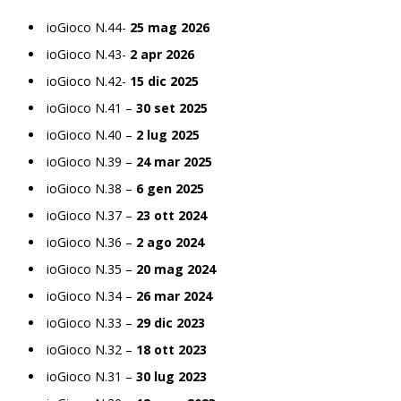
ioGioco N.44-
25 mag 2026
ioGioco N.43-
2 apr 2026
ioGioco N.42-
15 dic 2025
ioGioco N.41 –
30 set 2025
ioGioco N.40 –
2 lug 2025
ioGioco N.39 –
24 mar 2025
ioGioco N.38 –
6 gen 2025
ioGioco N.37 –
23 ott 2024
ioGioco N.36 –
2 ago 2024
ioGioco N.35 –
20 mag 2024
ioGioco N.34 –
26 mar 2024
ioGioco N.33 –
29 dic 2023
ioGioco N.32 –
18 ott 2023
ioGioco N.31 –
30 lug 2023