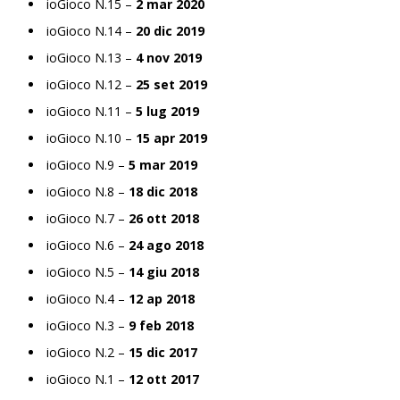
ioGioco N.15 –
2 mar 2020
ioGioco N.14 –
20 dic 2019
ioGioco N.13 –
4 nov 2019
ioGioco N.12 –
25 set 2019
ioGioco N.11 –
5 lug 2019
ioGioco N.10 –
15 apr 2019
ioGioco N.9 –
5 mar 2019
ioGioco N.8 –
18 dic 2018
ioGioco N.7 –
26 ott 2018
ioGioco N.6 –
24 ago 2018
ioGioco N.5 –
14 giu 2018
ioGioco N.4 –
12 ap 2018
ioGioco N.3 –
9 feb 2018
ioGioco N.2 –
15 dic 2017
ioGioco N.1 –
12 ott 2017