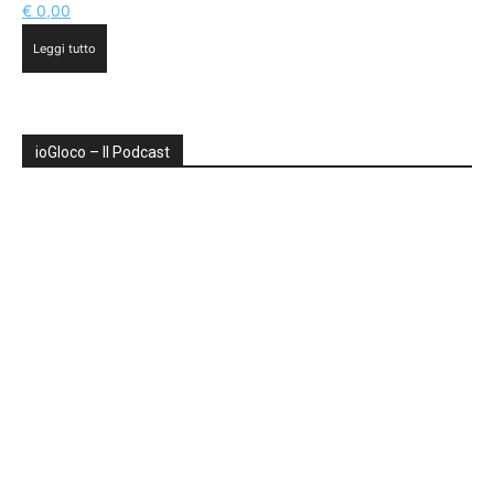
Il
Il
€
0,00
prezzo
prezzo
Leggi tutto
originale
attuale
era:
è:
.
€ 0,00.
ioGIoco – Il Podcast
Audio
Player