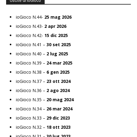
Uscite di ioGioco
ioGioco N.44-
25 mag 2026
ioGioco N.43-
2 apr 2026
ioGioco N.42-
15 dic 2025
ioGioco N.41 –
30 set 2025
ioGioco N.40 –
2 lug 2025
ioGioco N.39 –
24 mar 2025
ioGioco N.38 –
6 gen 2025
ioGioco N.37 –
23 ott 2024
ioGioco N.36 –
2 ago 2024
ioGioco N.35 –
20 mag 2024
ioGioco N.34 –
26 mar 2024
ioGioco N.33 –
29 dic 2023
ioGioco N.32 –
18 ott 2023
ioGioco N.31 –
30 lug 2023