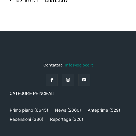
ioGioco N.1 –
12 ott 2017
Contattaci:
info@iogioco.it
CATEGORIE PRINCIPALI
Primo piano
(6645)
News
(2060)
Anteprime
(529)
Recensioni
(386)
Reportage
(326)