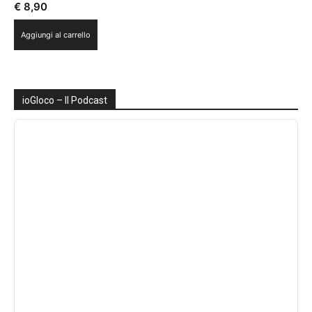
€
8,90
Aggiungi al carrello
ioGIoco – Il Podcast
Audio
Player