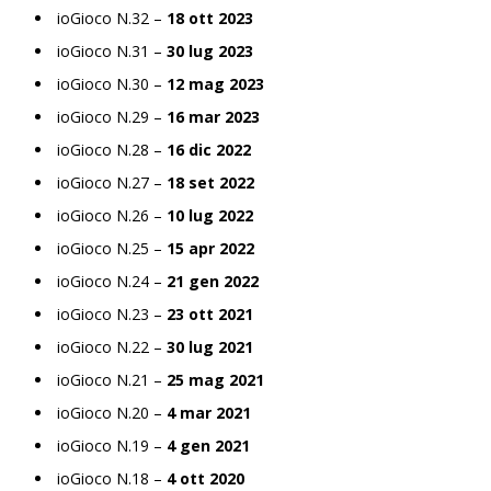
ioGioco N.32 –
18 ott 2023
ioGioco N.31 –
30 lug 2023
ioGioco N.30 –
12 mag 2023
ioGioco N.29 –
16 mar 2023
ioGioco N.28 –
16 dic 2022
ioGioco N.27 –
18 set 2022
ioGioco N.26 –
10 lug 2022
ioGioco N.25 –
15 apr 2022
ioGioco N.24 –
21 gen 2022
ioGioco N.23 –
23 ott 2021
ioGioco N.22 –
30 lug 2021
ioGioco N.21 –
25 mag 2021
ioGioco N.20 –
4 mar 2021
ioGioco N.19 –
4 gen 2021
ioGioco N.18 –
4 ott 2020