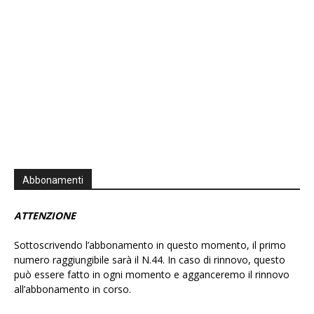
Abbonamenti
ATTENZIONE
Sottoscrivendo l’abbonamento in questo momento, il primo
numero raggiungibile sarà il N.44. In caso di rinnovo, questo
può essere fatto in ogni momento e agganceremo il rinnovo
all’abbonamento in corso.