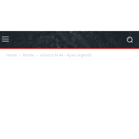
Home
Riviste
ioGioco N.44 – Apex Legends