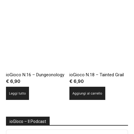
ioGioco N.16 – Dungeonology
ioGioco N.18 – Tainted Grail
€
6,90
€
6,90
Leggi tutto
Aggiungi al carrello
ioGIoco – Il Podcast
Audio