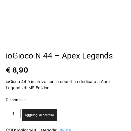
ioGioco N.44 – Apex Legends
€
8,90
ioGioco 44 è in arrivo con la copertina dedicata a Apex
Legends di MS Edizioni
Disponibile
ioGioco
Aggiungi al carrello
N.44
-
COD:
iogioco44
Categoria:
Riviste
Apex