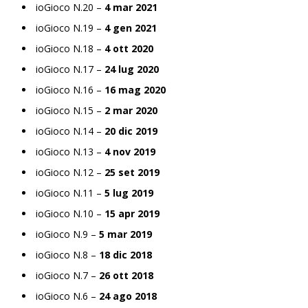
ioGioco N.20 –
4 mar 2021
ioGioco N.19 –
4 gen 2021
ioGioco N.18 –
4 ott 2020
ioGioco N.17 –
24 lug 2020
ioGioco N.16 –
16 mag 2020
ioGioco N.15 –
2 mar 2020
ioGioco N.14 –
20 dic 2019
ioGioco N.13 –
4 nov 2019
ioGioco N.12 –
25 set 2019
ioGioco N.11 –
5 lug 2019
ioGioco N.10 –
15 apr 2019
ioGioco N.9 –
5 mar 2019
ioGioco N.8 –
18 dic 2018
ioGioco N.7 –
26 ott 2018
ioGioco N.6 –
24 ago 2018