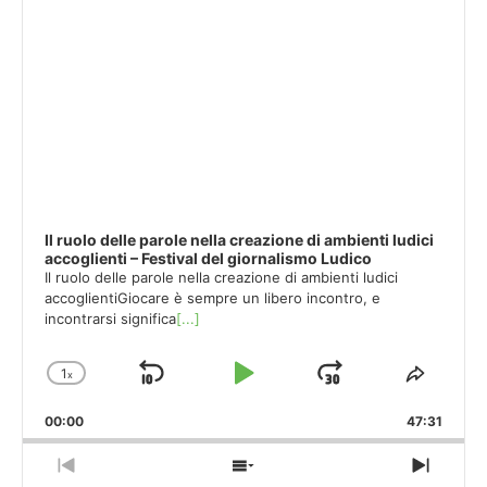
Il ruolo delle parole nella creazione di ambienti ludici
accoglienti – Festival del giornalismo Ludico
Il ruolo delle parole nella creazione di ambienti ludici
accoglientiGiocare è sempre un libero incontro, e
incontrarsi significa
[...]
1
x
Skip
Play
Jump
Change
Share
Playback
This
Backward
Pause
Forward
00:00
Rate
47:31
Episod
Previous
Show
Next