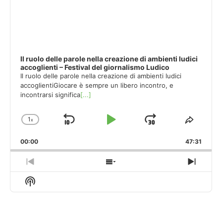
Il ruolo delle parole nella creazione di ambienti ludici
accoglienti – Festival del giornalismo Ludico
Il ruolo delle parole nella creazione di ambienti ludici
accoglientiGiocare è sempre un libero incontro, e
incontrarsi significa
[...]
1
x
Skip
Play
Jump
Change
Share
Playback
This
Backward
Pause
Forward
00:00
Rate
47:31
Episod
Previous
Show
Next
Episode
Episodes
Episo
Show
List
Podcast
Information