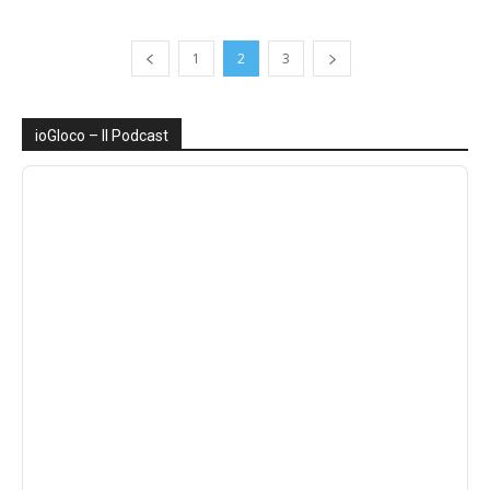
1
2
3
ioGIoco – Il Podcast
Audio
Player