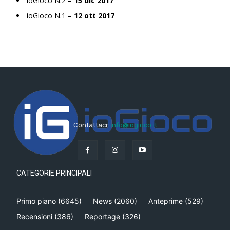
ioGioco N.2 –
15 dic 2017
ioGioco N.1 –
12 ott 2017
Contattaci:
info@iogioco.it
CATEGORIE PRINCIPALI
Primo piano
(6645)
News
(2060)
Anteprime
(529)
Recensioni
(386)
Reportage
(326)