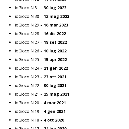
ioGioco N.31 –
30 lug 2023
ioGioco N.30 –
12 mag 2023
ioGioco N.29 –
16 mar 2023
ioGioco N.28 –
16 dic 2022
ioGioco N.27 –
18 set 2022
ioGioco N.26 –
10 lug 2022
ioGioco N.25 –
15 apr 2022
ioGioco N.24 –
21 gen 2022
ioGioco N.23 –
23 ott 2021
ioGioco N.22 –
30 lug 2021
ioGioco N.21 –
25 mag 2021
ioGioco N.20 –
4 mar 2021
ioGioco N.19 –
4 gen 2021
ioGioco N.18 –
4 ott 2020
ioGioco N.17 –
24 lug 2020