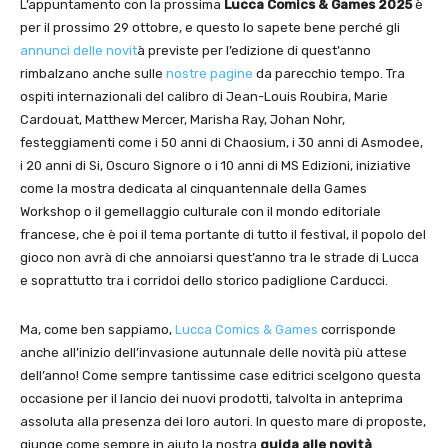
L’appuntamento con la prossima
Lucca Comics & Games
2025
è
per il prossimo 29 ottobre, e questo lo sapete bene perché gli
annunci delle novit
à previste per l’edizione di quest’anno
rimbalzano anche sulle
nostre pagine
da parecchio tempo. Tra
ospiti internazionali del calibro di Jean-Louis Roubira, Marie
Cardouat, Matthew Mercer, Marisha Ray, Johan Nohr,
festeggiamenti come i 50 anni di Chaosium, i 30 anni di Asmodee,
i 20 anni di Si, Oscuro Signore o i 10 anni di MS Edizioni, iniziative
come la mostra dedicata al cinquantennale della Games
Workshop o il gemellaggio culturale con il mondo editoriale
francese, che è poi il tema portante di tutto il festival, il popolo del
gioco non avrà di che annoiarsi quest’anno tra le strade di Lucca
e soprattutto tra i corridoi dello storico padiglione Carducci.
Ma, come ben sappiamo,
Lucca Comics & Games
corrisponde
anche all’inizio dell’invasione autunnale delle novità più attese
dell’anno! Come sempre tantissime case editrici scelgono questa
occasione per il lancio dei nuovi prodotti, talvolta in anteprima
assoluta alla presenza dei loro autori. In questo mare di proposte,
giunge come sempre in aiuto la nostra
guida alle novità