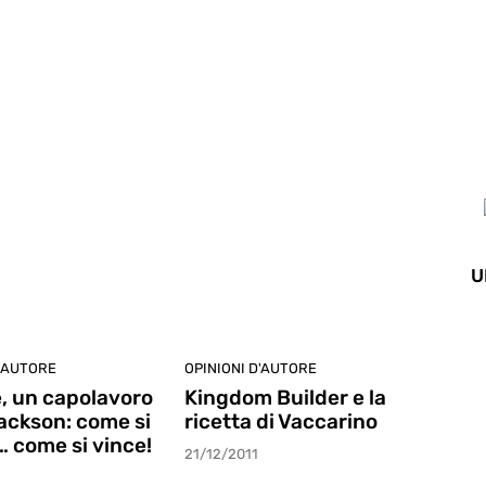
terviste
U
D'AUTORE
OPINIONI D'AUTORE
, un capolavoro
Kingdom Builder e la
Sackson: come si
ricetta di Vaccarino
… come si vince!
21/12/2011