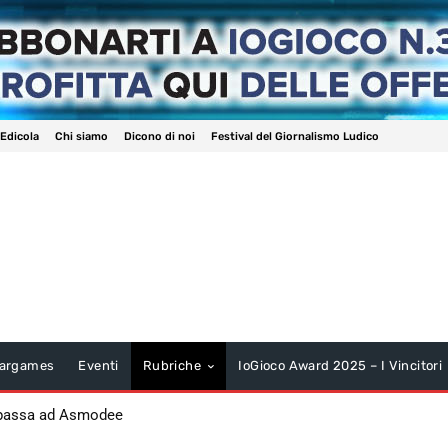
 Edicola
Chi siamo
Dicono di noi
Festival del Giornalismo Ludico
argames
Eventi
Rubriche
IoGioco Award 2025 – I Vincitori
 passa ad Asmodee