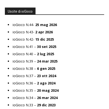
Uscite di ioGioco
ioGioco N.44-
25 mag 2026
ioGioco N.43-
2 apr 2026
ioGioco N.42-
15 dic 2025
ioGioco N.41 –
30 set 2025
ioGioco N.40 –
2 lug 2025
ioGioco N.39 –
24 mar 2025
ioGioco N.38 –
6 gen 2025
ioGioco N.37 –
23 ott 2024
ioGioco N.36 –
2 ago 2024
ioGioco N.35 –
20 mag 2024
ioGioco N.34 –
26 mar 2024
ioGioco N.33 –
29 dic 2023