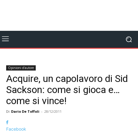
Opinioni d'autore
Acquire, un capolavoro di Sid
Sackson: come si gioca e…
come si vince!
Di
Dario De Toffoli
-
28/12/2011
Facebook