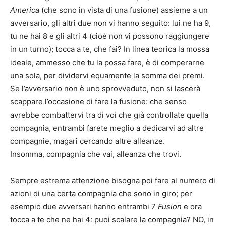
America
(che sono in vista di una fusione) assieme a un
avversario, gli altri due non vi hanno seguito: lui ne ha 9,
tu ne hai 8 e gli altri 4 (cioè non vi possono raggiungere
in un turno); tocca a te, che fai? In linea teorica la mossa
ideale, ammesso che tu la possa fare, è di comperarne
una sola, per dividervi equamente la somma dei premi.
Se l’avversario non è uno sprovveduto, non si lascerà
scappare l’occasione di fare la fusione: che senso
avrebbe combattervi tra di voi che già controllate quella
compagnia, entrambi farete meglio a dedicarvi ad altre
compagnie, magari cercando altre alleanze.
Insomma, compagnia che vai, alleanza che trovi.
Sempre estrema attenzione bisogna poi fare al numero di
azioni di una certa compagnia che sono in giro; per
esempio due avversari hanno entrambi 7
Fusion
e ora
tocca a te che ne hai 4: puoi scalare la compagnia? NO, in