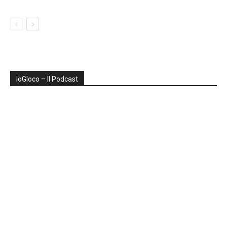
ioGIoco – Il Podcast
Audio
Player