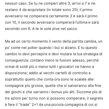
nessun caso. Se tu ne comperi altre 3, arrivi a 7 e ne
restano 4 da acquistare (in totale sono 25); il primo
avversario ne compererà certamente 3 e sarà il primo
con 10, il secondo avversario compererà l’ultima e sarà
secondo con 8. A te le sole pive nel sacco.
Ma ad un certo momento il vento della partita cambia, un
po’ come nel poker quando i bui si alzano. E tu questo
cambio lo devi percepire e devi mutare la tua strategia di
conseguenza: contano meno le fusioni adesso, perché
ormai di soldi più o meno tutti i giocatori ne hanno a
disposizione; addio ai vecchi cartelli di controllo e
soprattutto quello che conta ora sono le scalate alle
compagnie più grosse, quelle che si salveranno alla fine
dei giochi e che varranno i bonus più alti. Siccome più di
tre azioni per turno non si possono comperare, il segreto
è fare il “trade” 2×1 da una piccola compagnia di cui si