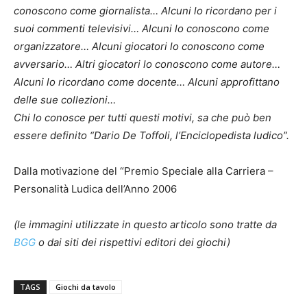
conoscono come giornalista… Alcuni lo ricordano per i
suoi commenti televisivi… Alcuni lo conoscono come
organizzatore… Alcuni giocatori lo conoscono come
avversario… Altri giocatori lo conoscono come autore…
Alcuni lo ricordano come docente… Alcuni approfittano
delle sue collezioni…
Chi lo conosce per tutti questi motivi, sa che può ben
essere definito “Dario De Toffoli, l’Enciclopedista ludico”.
Dalla motivazione del “Premio Speciale alla Carriera –
Personalità Ludica dell’Anno 2006
(le immagini utilizzate in questo articolo sono tratte da
BGG
o dai siti dei rispettivi editori dei giochi)
TAGS
Giochi da tavolo