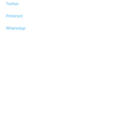
Twitter
Pinterest
WhatsApp