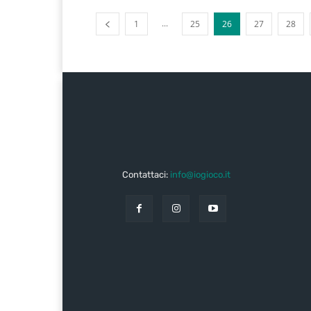
...
1
25
26
27
28
Contattaci:
info@iogioco.it