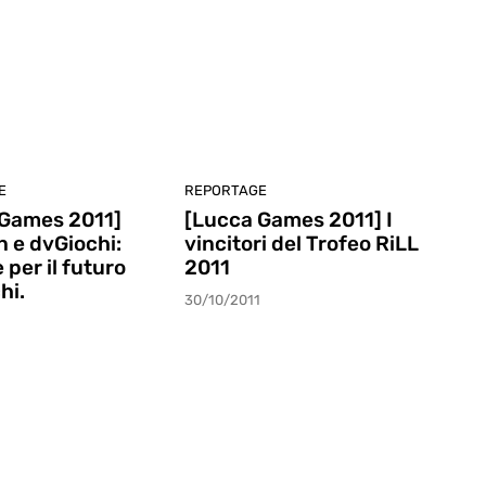
E
REPORTAGE
 Games 2011]
[Lucca Games 2011] I
n e dvGiochi:
vincitori del Trofeo RiLL
 per il futuro
2011
hi.
30/10/2011