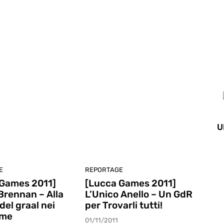
terviste
U
E
REPORTAGE
 Games 2011]
[Lucca Games 2011]
Brennan – Alla
L’Unico Anello – Un GdR
del graal nei
per Trovarli tutti!
ame
01/11/2011