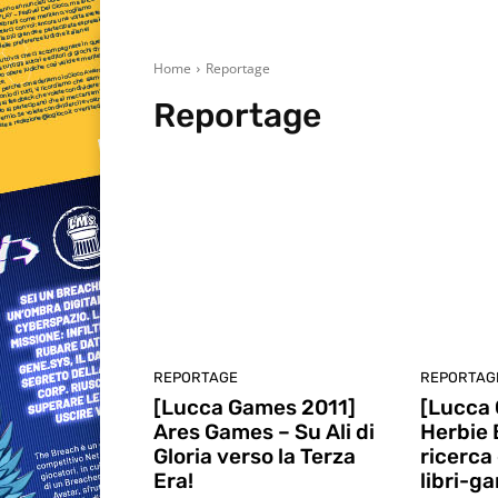
Home
Reportage
Reportage
Anteprime
Editoriale
Focus On
Giocomics
In
REPORTAGE
REPORTAG
[Lucca Games 2011]
[Lucca
Ares Games – Su Ali di
Herbie 
Gloria verso la Terza
ricerca 
Era!
libri-g