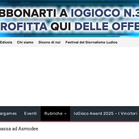
 Edicola
Chi siamo
Dicono di noi
Festival del Giornalismo Ludico
argames
Eventi
Rubriche
IoGioco Award 2025 – I Vincitori
 passa ad Asmodee