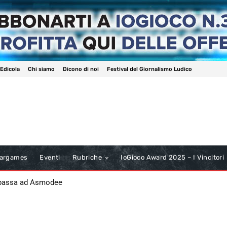
 Edicola
Chi siamo
Dicono di noi
Festival del Giornalismo Ludico
argames
Eventi
Rubriche
IoGioco Award 2025 – I Vincitori
 passa ad Asmodee