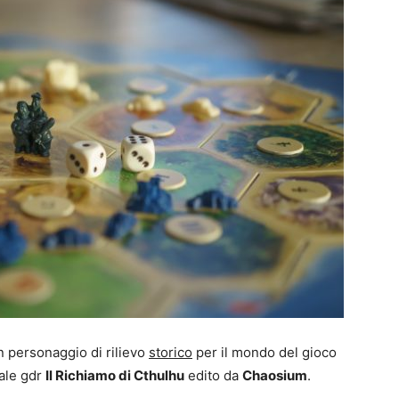
I
a
g
I
a
u
1
P
G
S
J
S
P
t
B
F
t
p
n
S
e
e
T
E
 personaggio di rilievo
storico
per il mondo del gioco
nale gdr
Il Richiamo di Cthulhu
edito da
Chaosium
.