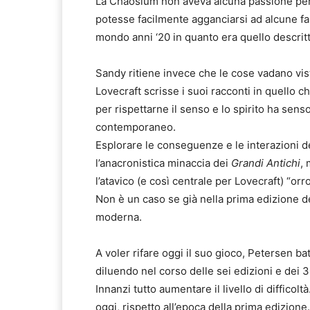
La Chaosium non aveva alcuna passione per 
potesse facilmente agganciarsi ad alcune fa
mondo anni ‘20 in quanto era quello descrit
Sandy ritiene invece che le cose vadano vis
Lovecraft scrisse i suoi racconti in quello
per rispettarne il senso e lo spirito ha sen
contemporaneo.
Esplorare le conseguenze e le interazioni d
l’anacronistica minaccia dei
Grandi Antichi
, 
l’atavico (e così centrale per Lovecraft) “orro
Non è un caso se già nella prima edizione d
moderna.
A voler rifare oggi il suo gioco, Petersen b
diluendo nel corso delle sei edizioni e dei 3
Innanzi tutto aumentare il livello di difficol
oggi, rispetto all’epoca della prima edizione.