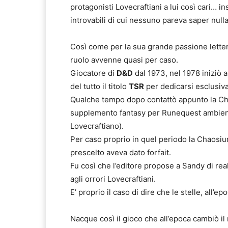
protagonisti Lovecraftiani a lui così cari… i
introvabili di cui nessuno pareva saper nulla
Così come per la sua grande passione lettera
ruolo avvenne quasi per caso.
Giocatore di
D&D
dal 1973, nel 1978 iniziò 
del tutto il titolo
TSR
per dedicarsi esclusiv
Qualche tempo dopo contattò appunto la Ch
supplemento fantasy per Runequest ambien
Lovecraftiano).
Per caso proprio in quel periodo la Chaosiu
prescelto aveva dato forfait.
Fu così che l’editore propose a Sandy di re
agli orrori Lovecraftiani.
E’ proprio il caso di dire che le stelle, all’ep
Nacque così il gioco che all’epoca cambiò i