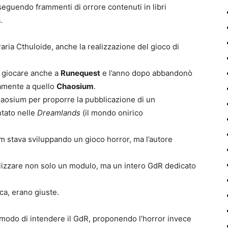
nseguendo frammenti di orrore contenuti in libri
.
ria Cthuloide, anche la realizzazione del gioco di
a giocare anche a
Runequest
e l’anno dopo abbandonò
amente a quello
Chaosium
.
aosium per proporre la pubblicazione di un
tato nelle
Dreamlands
(il mondo onirico
m stava sviluppando un gioco horror, ma l’autore
alizzare non solo un modulo, ma un intero GdR dedicato
oca, erano giuste.
l modo di intendere il GdR, proponendo l’horror invece