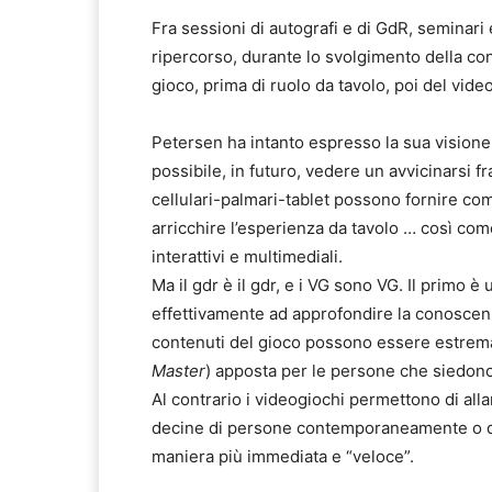
Fra sessioni di autografi e di GdR, seminari e
ripercorso, durante lo svolgimento della con
gioco, prima di ruolo da tavolo, poi del vide
Petersen ha intanto espresso la sua visione
possibile, in futuro, vedere un avvicinarsi f
cellulari-palmari-tablet possono fornire co
arricchire l’esperienza da tavolo … così com
interattivi e multimediali.
Ma il gdr è il gdr, e i VG sono VG. Il primo 
effettivamente ad approfondire la conoscenze
contenuti del gioco possono essere estremam
Master
) apposta per le persone che siedono 
Al contrario i videogiochi permettono di all
decine di persone contemporaneamente o di g
maniera più immediata e “veloce”.