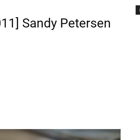
11] Sandy Petersen
A
P