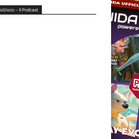
ioGIoco – Il Podcast
udio
layer