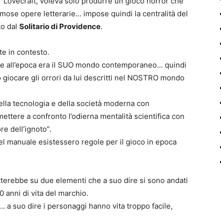
Lovecraft, voleva solo produrre un gioco horror che
mose opere letterarie… impose quindi la centralità del
to dal
Solitario di Providence
.
te in contesto.
 che all’epoca era il SUO mondo contemporaneo… quindi
so giocare gli orrori da lui descritti nel NOSTRO mondo
ella tecnologia e della società moderna con
mettere a confronto l’odierna mentalità scientifica con
re dell’ignoto”.
el manuale esistessero regole per il gioco in epoca
atterebbe su due elementi che a suo dire si sono andati
0 anni di vita del marchio.
tà… a suo dire i personaggi hanno vita troppo facile,