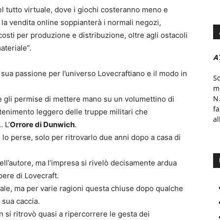
l tutto virtuale, dove i giochi costeranno meno e
 la vendita online soppianterà i normali negozi,
osti per produzione e distribuzione, oltre agli ostacoli
ateriale”.
A
la sua passione per l’universo Lovecraftiano e il modo in
S
mo
N.
e gli permise di mettere mano su un volumettino di
f
attenimento leggero delle truppe militari che
al
 L’
Orrore di Dunwich
.
 lo perse, solo per ritrovarlo due anni dopo a casa di
uell’autore, ma l’impresa si rivelò decisamente ardua
pere di Lovecraft.
ocale, ma per varie ragioni questa chiuse dopo qualche
 sua caccia.
si ritrovò quasi a ripercorrere le gesta dei