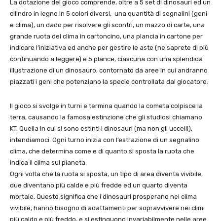
La dotazione del gioco comprende, oltre a 5 set di dinosauri ed un
cilindro in legno in 5 colori diversi, una quantità di segnalini (geni
e clima), un dado per risolvere gli scontri, un mazzo di carte, una
grande ruota del clima in cartoncino, una plancia in cartone per
indicare l’iniziativa ed anche per gestire le aste (ne saprete di più
continuando a leggere) e 5 plance, ciascuna con una splendida
illustrazione di un dinosauro, contornato da aree in cui andranno
piazzati i geni che potenziano la specie controllata dal giocatore.
Il gioco si svolge in turni e termina quando la cometa colpisce la
terra, causando la famosa estinzione che gli studiosi chiamano
KT. Quella in cui si sono estinti i dinosauri (ma non gli uccelli),
intendiamoci. Ogni turno inizia con l’estrazione di un segnalino
clima, che determina come e di quanto si sposta la ruota che
indica il clima sul pianeta.
Ogni volta che la ruota si sposta, un tipo di area diventa vivibile,
due diventano più calde e più fredde ed un quarto diventa
mortale. Questo significa che i dinosauri prosperano nel clima
vivibile, hanno bisogno di adattamenti per sopravvivere nei climi
più caldo e più freddo, e si estinguono invariabilmente nelle aree