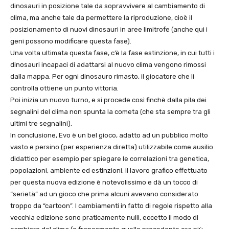
dinosauri in posizione tale da sopravvivere al cambiamento di
clima, ma anche tale da permettere la riproduzione, cioè il
posizionamento di nuovi dinosauri in aree limitrofe (anche qui i
geni possono modificare questa fase).
Una volta ultimata questa fase, c’è la fase estinzione, in cui tutti i
dinosauri incapaci di adattarsi al nuovo clima vengono rimossi
dalla mappa. Per ogni dinosauro rimasto, il giocatore che li
controlla ottiene un punto vittoria.
Poi inizia un nuovo turno, e si procede così finchè dalla pila dei
segnalini del clima non spunta la cometa (che sta sempre tra gli
ultimi tre segnalini).
In conclusione, Evo è un bel gioco, adatto ad un pubblico molto
vasto e persino (per esperienza diretta) utilizzabile come ausilio
didattico per esempio per spiegare le correlazioni tra genetica,
popolazioni, ambiente ed estinzioni. Il lavoro grafico effettuato
per questa nuova edizione è notevolissimo e dà un tocco di
“serietà” ad un gioco che prima alcuni avevano considerato
troppo da “cartoon”. I cambiamenti in fatto di regole rispetto alla
vecchia edizione sono praticamente nulli, eccetto il modo di