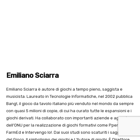
Emiliano Sciarra
Emiliano Sciarra è autore di giochi a tempo pieno, saggista e
musicista. Laureato in Tecnologie Informatiche, nel 2002 pubblica
Bang!, il gioco da tavolo italiano più venduto nel mondo da sempre
con quasi 5 milioni di copie, di cui ha curato tutte le espansioni e i
giochi derivati. Ha collaborato con importanti aziende e agenzie
dell’ONU per la realizzazione di giochi formativi come PperD
FarmEd e Intervengo Io!. Dai suoi studi sono scaturiti i saggi L’Arte
del Gioco, Il simbolismo dei giochi e L’Autore di giochi. È Direttore