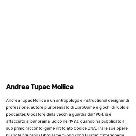
Andrea Tupac Mollica
Andrea Tupac Mollica è un antropologo e instructional designer di
professione, autore pluripremiato di LibroGame e giochi di ruolo e
podcaster. Giocatore della vecchia guardia dal 1984, si è
affacciato al panorama ludico nel 1993, quando ha pubblicato il
suo primo racconto-game intitolato Codice DNA. Tra le sue opere
più note figurano i LibroGame “Hong Kong Hustle”, “Stregoneria