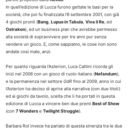
In quell’edizione di Lucca furono gettate le basi per la
società, che poi fu finalizzata l’8 settembre 2001, con già
4 giochi pronti (
Bang
,
Lupus in Tabula
,
Viva il Re
, ed
Ostrakon
), ed un business plan che avrebbe permesso
alla società di sopravvivere per tre anni pur senza
vendere un gioco. E, come sappiamo, le cose non sono
andate così male, anzi.
Per quanto riguarda l’Asterion, Luca Cattini ricorda gli
inizi nel 2006 con un gioco di ruolo italiano (
Nefandum
),
e la permanenza nel settore
GdR
fino al 2009, anno in cui
l’Asterion ha deciso di aprire alla narrativa (con due titoli)
ed ai giochi da tavolo, scelta che li ha portati in questa
edizione di Lucca a vincere ben due premi
Best of Show
(con
7 Wonders
e
Twilight Struggle
).
Barbara Rol invece ha parlato di questa sinergia tra le due