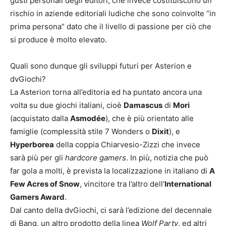
gusti personali degli editori, che invece costituiscono un
rischio in aziende editoriali ludiche che sono coinvolte “in
prima persona” dato che il livello di passione per ciò che
si produce è molto elevato.
Quali sono dunque gli sviluppi futuri per Asterion e
dvGiochi?
La Asterion torna all’editoria ed ha puntato ancora una
volta su due giochi italiani, cioè
Damascus
di
Mori
(acquistato dalla
Asmodée
), che è più orientato alle
famiglie (complessità stile 7 Wonders o
Dixit
), e
Hyperborea
della coppia Chiarvesio-Zizzi che invece
sarà più per gli
hardcore gamers
. In più, notizia che può
far gola a molti, è prevista la localizzazione in italiano di
A
Few Acres of Snow
, vincitore tra l’altro dell’
International
Gamers Award
.
Dal canto della dvGiochi, ci sarà l’edizione del decennale
di Bang, un altro prodotto della linea
Wolf Party
, ed altri