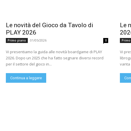
Le novità del Gioco da Tavolo di
Le n
PLAY 2026
202
01/05/2026
Primo piano
0
Primo
Vi presentiamo la guida alle novità boardgame di PLAY
Vi pre
2026. Dopo un 2025 che ha fatto segnare diversi record
librogame di PL
per il settore del gioco in...
vanta 
Continua a leggere
Con