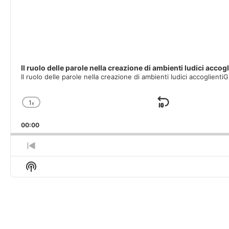
Il ruolo delle parole nella creazione di ambienti ludici accog
Il ruolo delle parole nella creazione di ambienti ludici accoglienti
1
x
Skip
Change
Playback
Backwar
00:00
Rate
Previous
Episode
Show
Podcast
Information