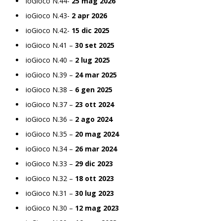
ioGioco N.44-
25 mag 2026
ioGioco N.43-
2 apr 2026
ioGioco N.42-
15 dic 2025
ioGioco N.41 –
30 set 2025
ioGioco N.40 –
2 lug 2025
ioGioco N.39 –
24 mar 2025
ioGioco N.38 –
6 gen 2025
ioGioco N.37 –
23 ott 2024
ioGioco N.36 –
2 ago 2024
ioGioco N.35 –
20 mag 2024
ioGioco N.34 –
26 mar 2024
ioGioco N.33 –
29 dic 2023
ioGioco N.32 –
18 ott 2023
ioGioco N.31 –
30 lug 2023
ioGioco N.30 –
12 mag 2023