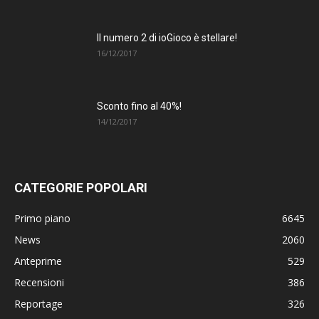
Il numero 2 di ioGioco è stellare!
16/12/2017
Sconto fino al 40%!
14/12/2017
CATEGORIE POPOLARI
Primo piano
6645
News
2060
Anteprime
529
Recensioni
386
Reportage
326