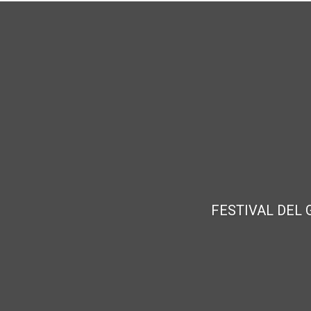
FESTIVAL DEL 