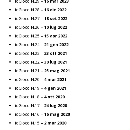
ioGioco N.29 –
16 mar 2023
ioGioco N.28 –
16 dic 2022
ioGioco N.27 –
18 set 2022
ioGioco N.26 –
10 lug 2022
ioGioco N.25 –
15 apr 2022
ioGioco N.24 –
21 gen 2022
ioGioco N.23 –
23 ott 2021
ioGioco N.22 –
30 lug 2021
ioGioco N.21 –
25 mag 2021
ioGioco N.20 –
4 mar 2021
ioGioco N.19 –
4 gen 2021
ioGioco N.18 –
4 ott 2020
ioGioco N.17 –
24 lug 2020
ioGioco N.16 –
16 mag 2020
ioGioco N.15 –
2 mar 2020