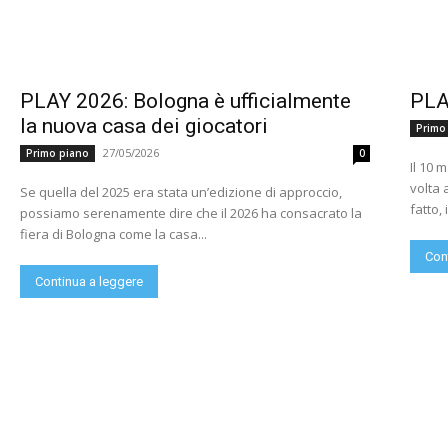
PLAY 2026: Bologna è ufficialmente
PLA
la nuova casa dei giocatori
Primo
27/05/2026
Primo piano
0
Il 10 
volta 
Se quella del 2025 era stata un’edizione di approccio,
fatto,
possiamo serenamente dire che il 2026 ha consacrato la
fiera di Bologna come la casa...
Con
Continua a leggere