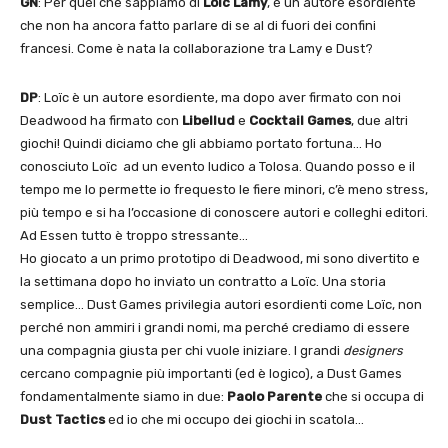
GN
: Per quel che sappiamo di
Loïc Lamy
, è un autore esordiente
che non ha ancora fatto parlare di se al di fuori dei confini
francesi. Come è nata la collaborazione tra Lamy e Dust?
DP
: Loïc è un autore esordiente, ma dopo aver firmato con noi
Deadwood ha firmato con
Libellud
e
Cocktail Games
, due altri
giochi! Quindi diciamo che gli abbiamo portato fortuna… Ho
conosciuto Loïc ad un evento ludico a Tolosa. Quando posso e il
tempo me lo permette io frequesto le fiere minori, c’è meno stress,
più tempo e si ha l’occasione di conoscere autori e colleghi editori.
Ad Essen tutto è troppo stressante…
Ho giocato a un primo prototipo di Deadwood, mi sono divertito e
la settimana dopo ho inviato un contratto a Loïc. Una storia
semplice… Dust Games privilegia autori esordienti come Loïc, non
perché non ammiri i grandi nomi, ma perché crediamo di essere
una compagnia giusta per chi vuole iniziare. I grandi
designers
cercano compagnie più importanti (ed è logico), a Dust Games
fondamentalmente siamo in due:
Paolo Parente
che si occupa di
Dust Tactics
ed io che mi occupo dei giochi in scatola…