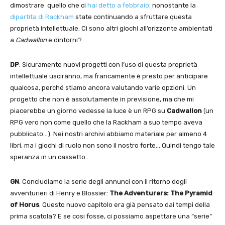
dimostrare quello che ci
hai detto a febbraio
: nonostante la
dipartita di Rackham
state continuando a sfruttare questa
proprietà intellettuale. Ci sono altri giochi all’orizzonte ambientati
a
Cadwallon
e dintorni?
DP
: Sicuramente nuovi progetti con l’uso di questa proprietà
intellettuale usciranno, ma francamente è presto per anticipare
qualcosa, perché stiamo ancora valutando varie opzioni. Un
progetto che non è assolutamente in previsione, ma che mi
piacerebbe un giorno vedesse la luce è un RPG su
Cadwallon
(un
RPG vero non come quello che la Rackham a suo tempo aveva
pubblicato…). Nei nostri archivi abbiamo materiale per almeno 4
libri, ma i giochi di ruolo non sono il nostro forte… Quindi tengo tale
speranza in un cassetto…
GN
: Concludiamo la serie degli annunci con il ritorno degli
avventurieri di Henry e Blossier:
The Adventurers: The Pyramid
of Horus
. Questo nuovo capitolo era già pensato dai tempi della
prima scatola? E se cosi fosse, ci possiamo aspettare una “serie”