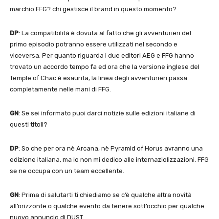
marchio FFG? chi gestisce il brand in questo momento?
DP
: La compatibilità è dovuta al fatto che gli avventurieri del
primo episodio potranno essere utilizzati nel secondo e
viceversa. Per quanto riguarda i due editori AEG e FFG hanno
trovato un accordo tempo fa ed ora che la versione inglese del
Temple of Chac è esaurita, la linea degli avventurieri passa
completamente nelle mani di FFG.
GN
: Se sei informato puoi darci notizie sulle edizioni italiane di
questi titoli?
DP
: So che per ora nè Arcana, nè Pyramid of Horus avranno una
edizione italiana, ma io non mi dedico alle internaziolizzazioni. FFG
se ne occupa con un team eccellente.
GN
: Prima di salutarti ti chiediamo se c’è qualche altra novità
all’orizzonte o qualche evento da tenere sott’occhio per qualche
nuovo annuncio di DUST.