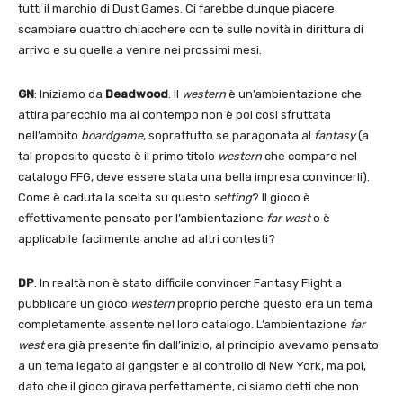
tutti il marchio di Dust Games. Ci farebbe dunque piacere
scambiare quattro chiacchere con te sulle novità in dirittura di
arrivo e su quelle a venire nei prossimi mesi.
GN
: Iniziamo da
Deadwood
. Il
western
è un’ambientazione che
attira parecchio ma al contempo non è poi cosi sfruttata
nell’ambito
boardgame
, soprattutto se paragonata al
fantasy
(a
tal proposito questo è il primo titolo
western
che compare nel
catalogo FFG, deve essere stata una bella impresa convincerli).
Come è caduta la scelta su questo
setting
? Il gioco è
effettivamente pensato per l’ambientazione
far west
o è
applicabile facilmente anche ad altri contesti?
DP
: In realtà non è stato difficile convincer Fantasy Flight a
pubblicare un gioco
western
proprio perché questo era un tema
completamente assente nel loro catalogo. L’ambientazione
far
west
era già presente fin dall’inizio, al principio avevamo pensato
a un tema legato ai gangster e al controllo di New York, ma poi,
dato che il gioco girava perfettamente, ci siamo detti che non