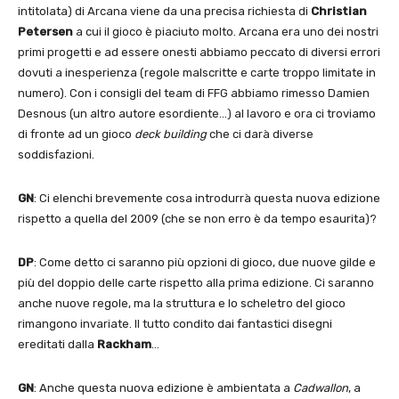
intitolata) di Arcana viene da una precisa richiesta di
Christian
Petersen
a cui il gioco è piaciuto molto. Arcana era uno dei nostri
primi progetti e ad essere onesti abbiamo peccato di diversi errori
dovuti a inesperienza (regole malscritte e carte troppo limitate in
numero). Con i consigli del team di FFG abbiamo rimesso Damien
Desnous (un altro autore esordiente…) al lavoro e ora ci troviamo
di fronte ad un gioco
deck building
che ci darà diverse
soddisfazioni.
GN
: Ci elenchi brevemente cosa introdurrà questa nuova edizione
rispetto a quella del 2009 (che se non erro è da tempo esaurita)?
DP
: Come detto ci saranno più opzioni di gioco, due nuove gilde e
più del doppio delle carte rispetto alla prima edizione. Ci saranno
anche nuove regole, ma la struttura e lo scheletro del gioco
rimangono invariate. Il tutto condito dai fantastici disegni
ereditati dalla
Rackham
…
GN
: Anche questa nuova edizione è ambientata a
Cadwallon
, a