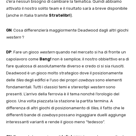
c’era nessun bisogno di cambiare la tematica. Quindi abbiamo
attivato il nostro solito team e il risultato sarà a breve disponibile
(anche in Italia tramite
Stratelibri
).
GN
: Cosa differenzierà maggiormente Deadwood dagli altri giochi
western
?
DP
: Fare un gioco
western
quando nel mercato si ha di fronte un
capolavoro come
Bang!
non è semplice; il nostro obbiettivo era di
fare qualcosa di assolutamente diverso e credo ci si sia riusciti.
Deadwood è un gioco molto strategico dove il posizionamente
delle
tiles
degli edifici e l’uso dei propri
cowboys
sono elementi
fondamentali. Tutti i classici temi e stereotipi
western
sono
presenti. L’arrivo della ferrovia è il tema nonché l’orologio del
gioco. Una volta piazzata la stazione la partita termina. A
differenza di altri giochi di posizionamento di
tiles
, il fatto che le
differenti bande di
cowboys
possano ingaggiare duelli aggiunge
interessanti varianti e rende il gioco meno “tedesco”.