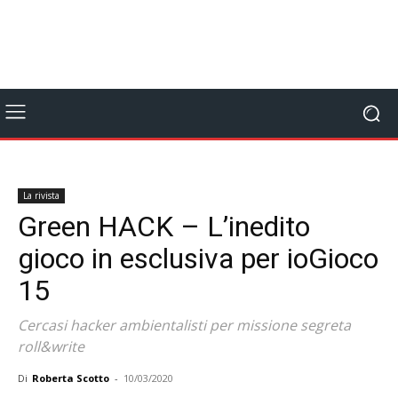
La rivista
Green HACK – L’inedito
gioco in esclusiva per ioGioco
15
Cercasi hacker ambientalisti per missione segreta
roll&write
Di
Roberta Scotto
-
10/03/2020