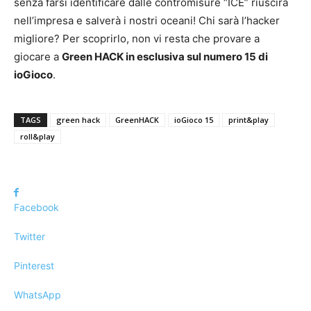
senza farsi identificare dalle contromisure “ICE” riuscirà
nell’impresa e salverà i nostri oceani! Chi sarà l’hacker
migliore? Per scoprirlo, non vi resta che provare a
giocare a
Green HACK in esclusiva sul numero 15 di
ioGioco
.
TAGS
green hack
GreenHACK
ioGioco 15
print&play
roll&play
Facebook
Twitter
Pinterest
WhatsApp