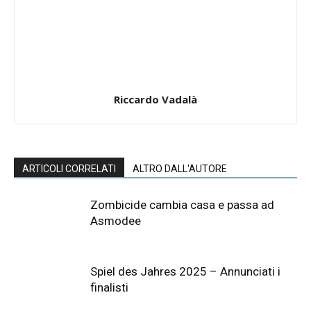
Riccardo Vadalà
ARTICOLI CORRELATI
ALTRO DALL'AUTORE
Zombicide cambia casa e passa ad
Asmodee
Spiel des Jahres 2025 – Annunciati i
finalisti