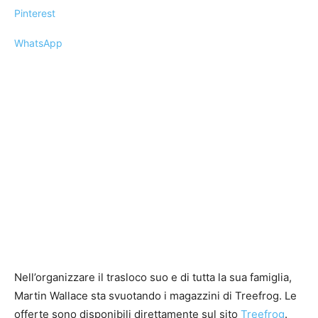
Pinterest
WhatsApp
Nell’organizzare il trasloco suo e di tutta la sua famiglia,
Martin Wallace sta svuotando i magazzini di Treefrog. Le
offerte sono disponibili direttamente sul sito
Treefrog
.