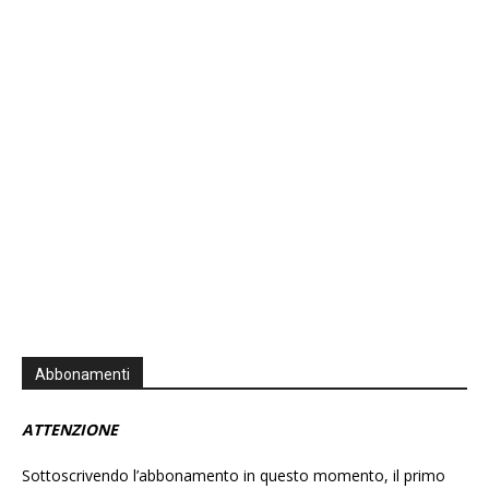
Episode
Episodes
Episo
Show
List
Podcast
Information
Abbonamenti
ATTENZIONE
Sottoscrivendo l’abbonamento in questo momento, il primo