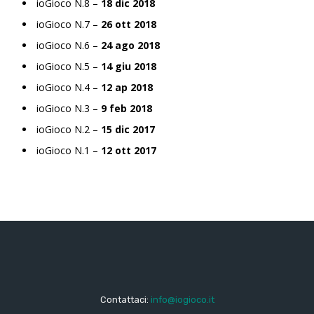
ioGioco N.8 –
18 dic 2018
ioGioco N.7 –
26 ott 2018
ioGioco N.6 –
24 ago 2018
ioGioco N.5 –
14 giu 2018
ioGioco N.4 –
12 ap 2018
ioGioco N.3 –
9 feb 2018
ioGioco N.2 –
15 dic 2017
ioGioco N.1 –
12 ott 2017
Contattaci:
info@iogioco.it