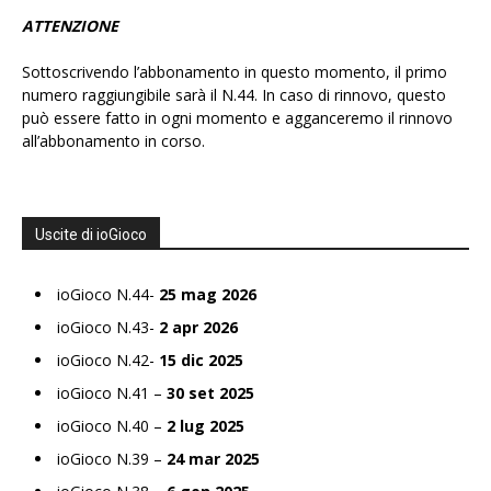
ATTENZIONE
Sottoscrivendo l’abbonamento in questo momento, il primo
numero raggiungibile sarà il N.44. In caso di rinnovo, questo
può essere fatto in ogni momento e agganceremo il rinnovo
all’abbonamento in corso.
Uscite di ioGioco
ioGioco N.44-
25 mag 2026
ioGioco N.43-
2 apr 2026
ioGioco N.42-
15 dic 2025
ioGioco N.41 –
30 set 2025
ioGioco N.40 –
2 lug 2025
ioGioco N.39 –
24 mar 2025