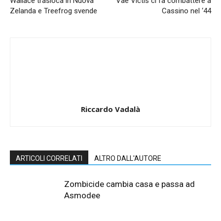
Wallace trasloca in Nuova
Vae Victis ci fa combattere a
Zelanda e Treefrog svende
Cassino nel ‘44
Riccardo Vadalà
ARTICOLI CORRELATI
ALTRO DALL'AUTORE
Zombicide cambia casa e passa ad
Asmodee