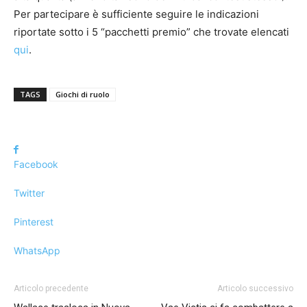
Per partecipare è sufficiente seguire le indicazioni
riportate sotto i 5 “pacchetti premio” che trovate elencati
qui
.
TAGS
Giochi di ruolo
Facebook
Twitter
Pinterest
WhatsApp
Articolo precedente
Articolo successivo