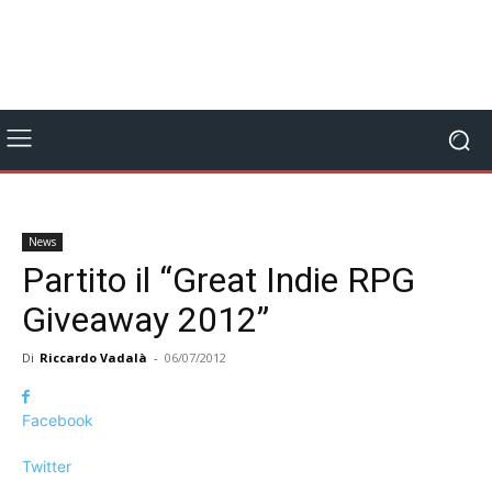
News
Partito il “Great Indie RPG
Giveaway 2012”
Di
Riccardo Vadalà
-
06/07/2012
Facebook
Twitter