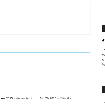
A
S
mo
N.
f
al
hres 2025 – Annunciati i
As d’Or 2025 – I Vincitori