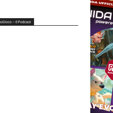
ioGIoco – Il Podcast
udio
layer