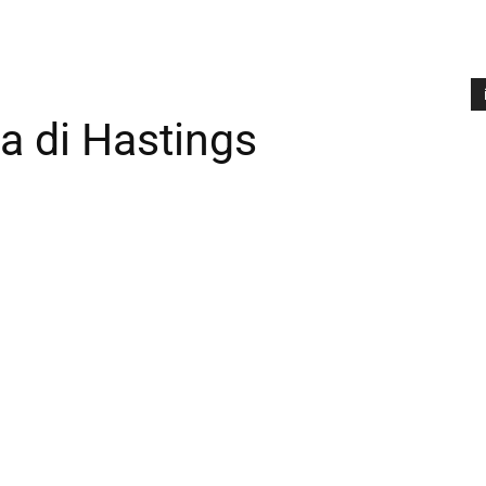
ia di Hastings
A
P