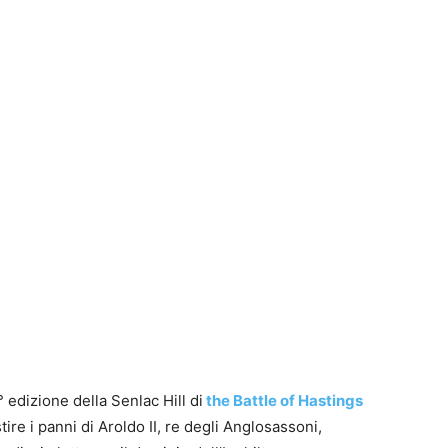
I
a
g
I
a
u
1
P
G
S
J
S
P
t
B
F
t
p
n
2° edizione della Senlac Hill di
the Battle of Hastings
S
e
e
T
tire i panni di Aroldo II, re degli Anglosassoni,
E