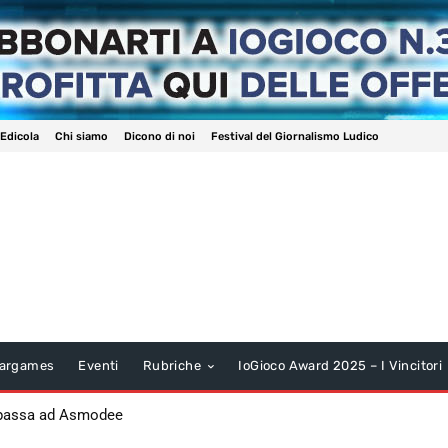
 Edicola
Chi siamo
Dicono di noi
Festival del Giornalismo Ludico
argames
Eventi
Rubriche
IoGioco Award 2025 – I Vincitori
 passa ad Asmodee