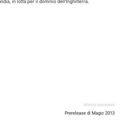
ia, in lotta per il dominio dell'Inghilterra.
0
4
Articolo successivo
Prerelease di Magic 2013