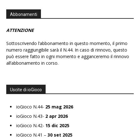
Abbonamenti
ATTENZIONE
Sottoscrivendo l’abbonamento in questo momento, il primo
numero raggiungibile sarà il N.44. In caso di rinnovo, questo
può essere fatto in ogni momento e agganceremo il rinnovo
all’abbonamento in corso.
Uscite di ioGioco
ioGioco N.44-
25 mag 2026
ioGioco N.43-
2 apr 2026
ioGioco N.42-
15 dic 2025
ioGioco N.41 –
30 set 2025