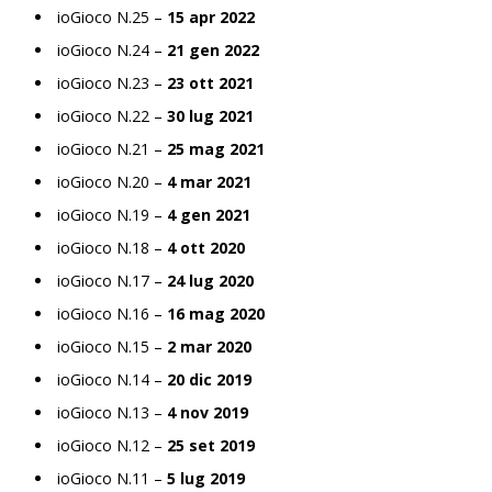
ioGioco N.25 –
15 apr 2022
ioGioco N.24 –
21 gen 2022
ioGioco N.23 –
23 ott 2021
ioGioco N.22 –
30 lug 2021
ioGioco N.21 –
25 mag 2021
ioGioco N.20 –
4 mar 2021
ioGioco N.19 –
4 gen 2021
ioGioco N.18 –
4 ott 2020
ioGioco N.17 –
24 lug 2020
ioGioco N.16 –
16 mag 2020
ioGioco N.15 –
2 mar 2020
ioGioco N.14 –
20 dic 2019
ioGioco N.13 –
4 nov 2019
ioGioco N.12 –
25 set 2019
ioGioco N.11 –
5 lug 2019