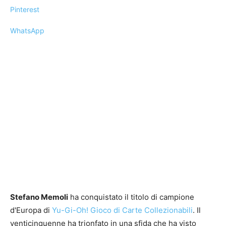
Pinterest
WhatsApp
Stefano Memoli
ha conquistato il titolo di campione
d'Europa di
Yu-Gi-Oh! Gioco di Carte Collezionabili
. Il
venticinquenne ha trionfato in una sfida che ha visto