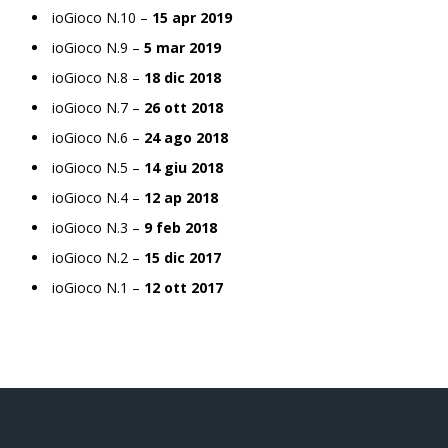
ioGioco N.10 –
15 apr 2019
ioGioco N.9 –
5 mar 2019
ioGioco N.8 –
18 dic 2018
ioGioco N.7 –
26 ott 2018
ioGioco N.6 –
24 ago 2018
ioGioco N.5 –
14 giu 2018
ioGioco N.4 –
12 ap 2018
ioGioco N.3 –
9 feb 2018
ioGioco N.2 –
15 dic 2017
ioGioco N.1 –
12 ott 2017