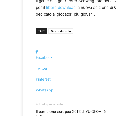
Il game designer Peter Schweighofe della Gri
per il
libero download
la nuova edizione di
dedicato ai giocatori più giovani.
TAGS
Giochi di ruolo
Facebook
Twitter
Pinterest
WhatsApp
Articolo precedente
Il campione europeo 2012 di YU-GI-OH! è