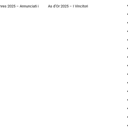
hres 2025 – Annunciati i
As d’Or 2025 – I Vincitori