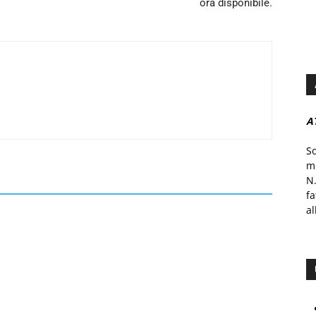
ora disponibile.
A
S
mo
N.
f
al