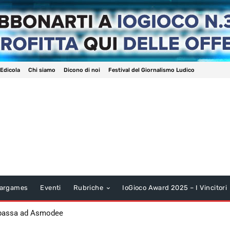
 Edicola
Chi siamo
Dicono di noi
Festival del Giornalismo Ludico
argames
Eventi
Rubriche
IoGioco Award 2025 – I Vincitori
 passa ad Asmodee