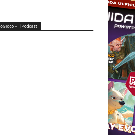
ioGIoco – Il Podcast
udio
layer