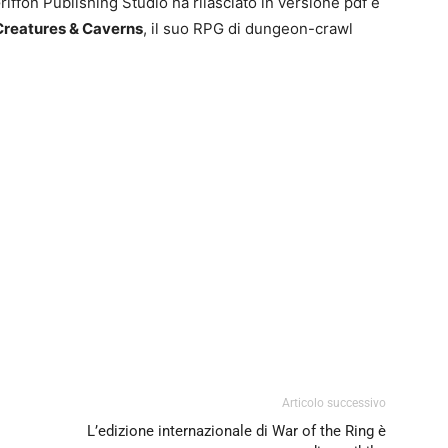
ffon Publishing Studio ha rilasciato in versione pdf e
Creatures & Caverns
, il suo RPG di dungeon-crawl
0
4
Articolo successivo
L’edizione internazionale di War of the Ring è