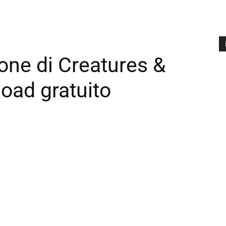
one di Creatures &
A
P
oad gratuito