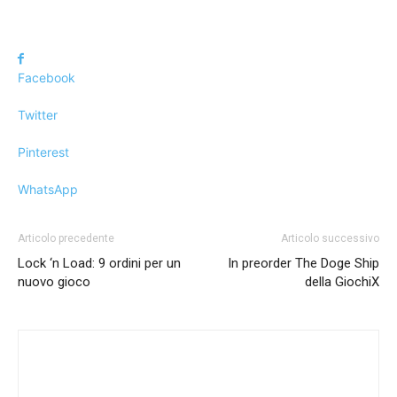
Facebook
Twitter
Pinterest
WhatsApp
Articolo precedente
Articolo successivo
Lock ‘n Load: 9 ordini per un
In preorder The Doge Ship
nuovo gioco
della GiochiX