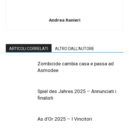
Andrea Ranieri
ARTICOLI CORRELATI
ALTRO DALL'AUTORE
Zombicide cambia casa e passa ad
Asmodee
Spiel des Jahres 2025 – Annunciati i
finalisti
As d’Or 2025 – I Vincitori