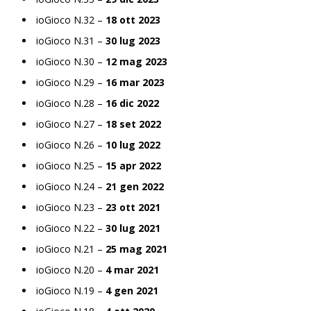
ioGioco N.32 –
18 ott 2023
ioGioco N.31 –
30 lug 2023
ioGioco N.30 –
12 mag 2023
ioGioco N.29 –
16 mar 2023
ioGioco N.28 –
16 dic 2022
ioGioco N.27 –
18 set 2022
ioGioco N.26 –
10 lug 2022
ioGioco N.25 –
15 apr 2022
ioGioco N.24 –
21 gen 2022
ioGioco N.23 –
23 ott 2021
ioGioco N.22 –
30 lug 2021
ioGioco N.21 –
25 mag 2021
ioGioco N.20 –
4 mar 2021
ioGioco N.19 –
4 gen 2021