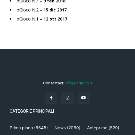
ioGioco N.3 –
9 feb 2018
ioGioco N.2 –
15 dic 2017
ioGioco N.1 –
12 ott 2017
Contattaci:
info@iogioco.it
CATEGORIE PRINCIPALI
Primo piano
(6645)
News
(2060)
Anteprime
(529)