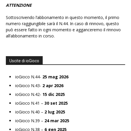
ATTENZIONE
Sottoscrivendo l’abbonamento in questo momento, il primo
numero raggiungibile sarà il N.44. In caso di rinnovo, questo
può essere fatto in ogni momento e agganceremo il rinnovo
all’abbonamento in corso.
Uscite di ioGioco
ioGioco N.44-
25 mag 2026
ioGioco N.43-
2 apr 2026
ioGioco N.42-
15 dic 2025
ioGioco N.41 –
30 set 2025
ioGioco N.40 –
2 lug 2025
ioGioco N.39 –
24 mar 2025
ioGioco N.38 –
6 gen 2025