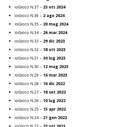
ioGioco N.37 –
23 ott 2024
ioGioco N.36 –
2 ago 2024
ioGioco N.35 –
20 mag 2024
ioGioco N.34 –
26 mar 2024
ioGioco N.33 –
29 dic 2023
ioGioco N.32 –
18 ott 2023
ioGioco N.31 –
30 lug 2023
ioGioco N.30 –
12 mag 2023
ioGioco N.29 –
16 mar 2023
ioGioco N.28 –
16 dic 2022
ioGioco N.27 –
18 set 2022
ioGioco N.26 –
10 lug 2022
ioGioco N.25 –
15 apr 2022
ioGioco N.24 –
21 gen 2022
ioGioco N.23 –
23 ott 2021