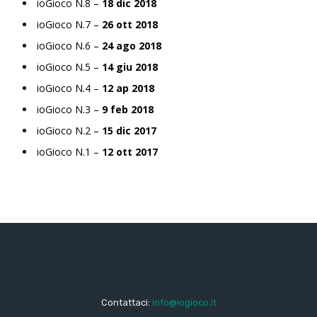
ioGioco N.8 –
18 dic 2018
ioGioco N.7 –
26 ott 2018
ioGioco N.6 –
24 ago 2018
ioGioco N.5 –
14 giu 2018
ioGioco N.4 –
12 ap 2018
ioGioco N.3 –
9 feb 2018
ioGioco N.2 –
15 dic 2017
ioGioco N.1 –
12 ott 2017
Contattaci:
info@iogioco.it