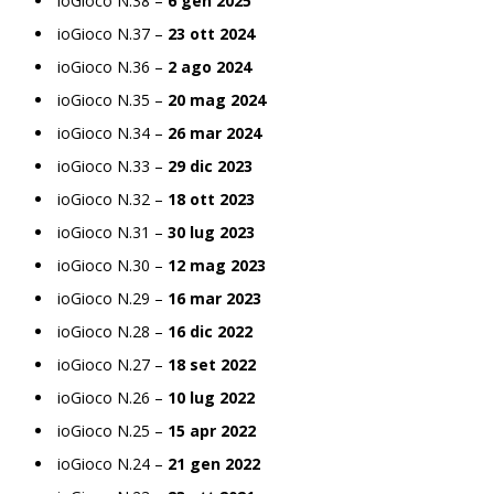
ioGioco N.38 –
6 gen 2025
ioGioco N.37 –
23 ott 2024
ioGioco N.36 –
2 ago 2024
ioGioco N.35 –
20 mag 2024
ioGioco N.34 –
26 mar 2024
ioGioco N.33 –
29 dic 2023
ioGioco N.32 –
18 ott 2023
ioGioco N.31 –
30 lug 2023
ioGioco N.30 –
12 mag 2023
ioGioco N.29 –
16 mar 2023
ioGioco N.28 –
16 dic 2022
ioGioco N.27 –
18 set 2022
ioGioco N.26 –
10 lug 2022
ioGioco N.25 –
15 apr 2022
ioGioco N.24 –
21 gen 2022