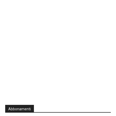
47:31
Previous
Show
Next
Episode
Episodes
Episo
Show
List
Podcast
Information
Abbonamenti