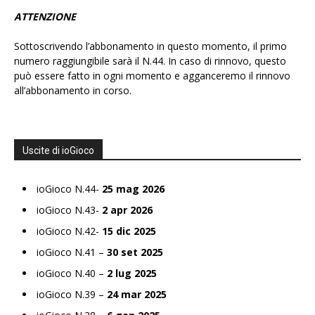
ATTENZIONE
Sottoscrivendo l’abbonamento in questo momento, il primo
numero raggiungibile sarà il N.44. In caso di rinnovo, questo
può essere fatto in ogni momento e agganceremo il rinnovo
all’abbonamento in corso.
Uscite di ioGioco
ioGioco N.44-
25 mag 2026
ioGioco N.43-
2 apr 2026
ioGioco N.42-
15 dic 2025
ioGioco N.41 –
30 set 2025
ioGioco N.40 –
2 lug 2025
ioGioco N.39 –
24 mar 2025