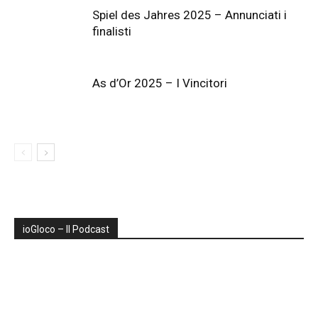
Spiel des Jahres 2025 – Annunciati i
finalisti
As d’Or 2025 – I Vincitori
ioGIoco – Il Podcast
Audio
Player