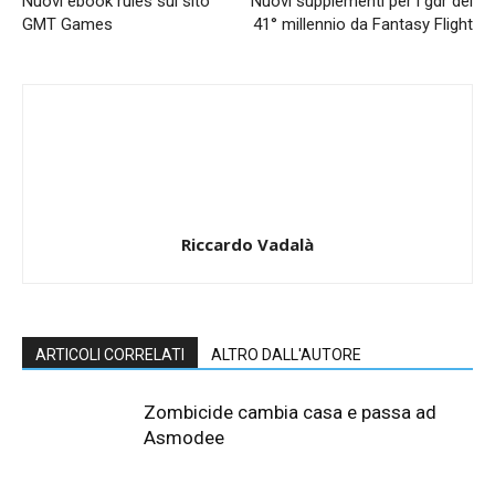
Nuovi ebook rules sul sito
Nuovi supplementi per i gdr del
GMT Games
41° millennio da Fantasy Flight
Riccardo Vadalà
ARTICOLI CORRELATI
ALTRO DALL'AUTORE
Zombicide cambia casa e passa ad
Asmodee