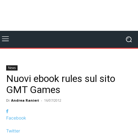
News
Nuovi ebook rules sul sito
GMT Games
Di
Andrea Ranieri
-
16/07/2012
Facebook
Twitter