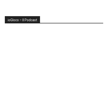
ioGIoco – Il Podcast
Audio
Player