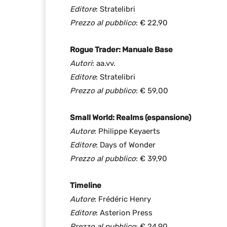
Editore
: Stratelibri
Prezzo al pubblico
: € 22,90
Rogue Trader: Manuale Base
Autori
: aa.vv.
Editore
: Stratelibri
Prezzo al pubblico
: € 59,00
Small World: Realms (espansione)
Autore
: Philippe Keyaerts
Editore
: Days of Wonder
Prezzo al pubblico
: € 39,90
Timeline
Autore
: Frédéric Henry
Editore
: Asterion Press
Prezzo al pubblico
: € 24,90