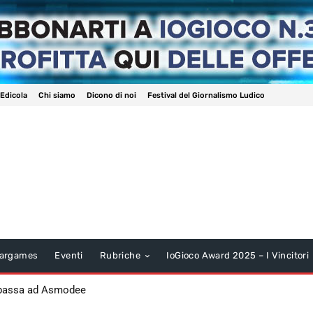
 Edicola
Chi siamo
Dicono di noi
Festival del Giornalismo Ludico
argames
Eventi
Rubriche
IoGioco Award 2025 – I Vincitori
 passa ad Asmodee