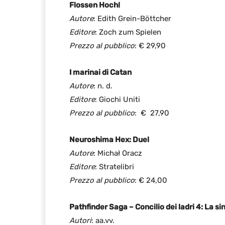
Flossen Hoch!
Autore
: Edith Grein-Böttcher
Editore
: Zoch zum Spielen
Prezzo al pubblico
: € 29,90
I marinai di Catan
Autore
: n. d.
Editore
: Giochi Uniti
Prezzo al pubblico
: € 27,90
Neuroshima Hex: Duel
Autore
: Michał Oracz
Editore
: Stratelibri
Prezzo al pubblico
: € 24,00
Pathfinder Saga – Concilio dei ladri 4: La s
Autori
: aa.vv.