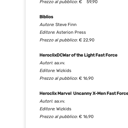
Prezzo al pubblico
: € 59,90
Biblios
Autore
: Steve Finn
Editore
: Asterion Press
Prezzo al pubblico
: € 22,90
Heroclix
DC
War of the Light Fast Force
Autori
: aa.vv.
Editore
: Wizkids
Prezzo al pubblico
: € 16,90
Heroclix Marvel Uncanny X-Men Fast Forc
Autori
: aa.vv.
Editore
: Wizkids
Prezzo al pubblico
: € 16,90