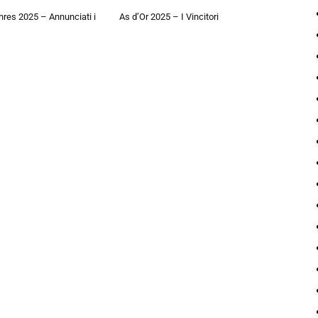
hres 2025 – Annunciati i
As d’Or 2025 – I Vincitori