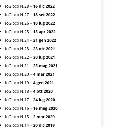
ioGioco N.28 –
16 dic 2022
ioGioco N.27 –
18 set 2022
ioGioco N.26 –
10 lug 2022
ioGioco N.25 –
15 apr 2022
ioGioco N.24 –
21 gen 2022
ioGioco N.23 –
23 ott 2021
ioGioco N.22 –
30 lug 2021
ioGioco N.21 –
25 mag 2021
ioGioco N.20 –
4 mar 2021
ioGioco N.19 –
4 gen 2021
ioGioco N.18 –
4 ott 2020
ioGioco N.17 –
24 lug 2020
ioGioco N.16 –
16 mag 2020
ioGioco N.15 –
2 mar 2020
ioGioco N.14 –
20 dic 2019