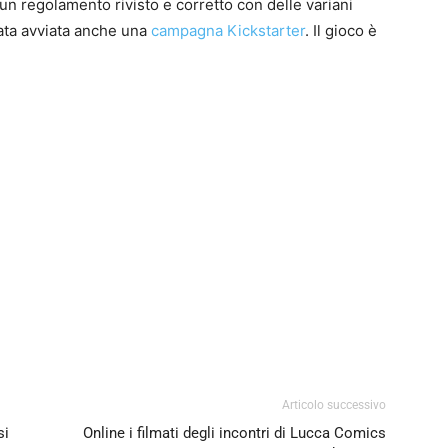
 un regolamento rivisto e corretto con delle variani
tata avviata anche una
campagna Kickstarter
. Il gioco è
0
4
Articolo successivo
si
Online i filmati degli incontri di Lucca Comics