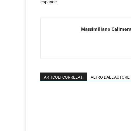
espande
Massimiliano Calimer
ARTICOLI CORRELATI
ALTRO DALL'AUTORE