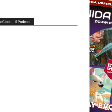
ioGIoco – Il Podcast
udio
layer