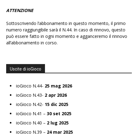
ATTENZIONE
Sottoscrivendo l’abbonamento in questo momento, il primo
numero raggiungibile sarà il N.44. In caso di rinnovo, questo
può essere fatto in ogni momento e agganceremo il rinnovo
all’abbonamento in corso.
Uscite di ioGioco
ioGioco N.44-
25 mag 2026
ioGioco N.43-
2 apr 2026
ioGioco N.42-
15 dic 2025
ioGioco N.41 –
30 set 2025
ioGioco N.40 –
2 lug 2025
ioGioco N.39 –
24 mar 2025