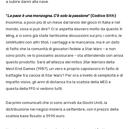
a subire danni alla nave.
"
La pace è una menzogna. C'è solo la passione
" (Codice Sith)
Insomma, a poco più di un mese dal lancio del gioco in Italia e nel
mondo, cosa si può dire? Ci si aspetta davvero molto da questo X-
Wing, e ci sono già state tantissime discussioni sui pro, i contro, le
similitudini con altri titoli, i vantaggi e le mancanze, ma è un dato
di fatto che la comunità di giocatori fedele a Star Wars – e non
sono pochi, ve lo possiamo assicurare – sta attendendo con ansia
questo prodotto. Sarà all'altezza del mitico
Star Warriors
della
West End Games (1987), un vero e proprio capolavoro in fatto di
battaglie tra caccia di Star Wars? Per ora a livello di semplicità e di
impatto visivo, gli anni di distanza tra la scatola della WEG e
questa della FFG si vedono tutti.
Dai primi comunicati che ci sono arrivati da Giochi Uniti, la
distribuzione nei negozi inizierà a settembre, con il prezzo della
scatola base fissato a 39.90 euro.