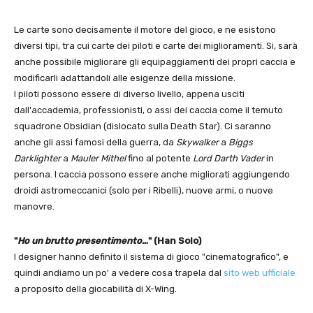
Le carte sono decisamente il motore del gioco, e ne esistono
diversi tipi, tra cui carte dei piloti e carte dei miglioramenti. Si, sarà
anche possibile migliorare gli equipaggiamenti dei propri caccia e
modificarli adattandoli alle esigenze della missione.
I piloti possono essere di diverso livello, appena usciti
dall'accademia, professionisti, o assi dei caccia come il temuto
squadrone Obsidian (dislocato sulla Death Star). Ci saranno
anche gli assi famosi della guerra, da
Skywalker
a
Biggs
Darklighter
a
Mauler Mithel
fino al potente
Lord Darth Vader
in
persona. I caccia possono essere anche migliorati aggiungendo
droidi astromeccanici (solo per i Ribelli), nuove armi, o nuove
manovre.
"
Ho un brutto presentimento…
" (Han Solo)
I designer hanno definito il sistema di gioco "cinematografico", e
quindi andiamo un po' a vedere cosa trapela dal
sito web ufficiale
a proposito della giocabilità di X-Wing.