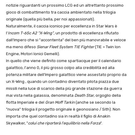
notizie riguardanti un prossimo LCG ed un altrettanto prossimo
gioco di combattimento tra caccia ambientato nella trilogia
originale (quella più bella, per noi appassionati).
Naturalmente, il caccia iconico per eccellenza in Star Wars è
l'
Incom T-65c A2 "X-Wing"
, un prodotto di eccellenza rifiutato
dall'Impero che si "accontenta" del ben più manovrabile e veloce
ma meno difeso
Sienar Fleet System TIE Fighter
(TIE = Twin Ion
Engine, Motori Ionici Gemelli).
In quello che viene definito come spartiacque per il calendario
galattico, l'anno 0, il più grosso colpo alla credibilità ed alla
potenza militare dell'Impero galattico viene assestato proprio da
un X-Wing , quando un contadino diventato pilota piazza due
missili nella luce di scarico della più grande stazione da guerra
mai vista nella galassia, denominata
Death Star
, orgoglio della
flotta Imperiale e del
Gran Moff Tarkin
(anche se secondo la
"nuova" trilogia il progetto originale è geonosiano / Sith). Non
importa che quel contadino sia in realtà il figlio di Anakin
Skywalker, "
colui che riporterà l'equilibrio nella Forza
".