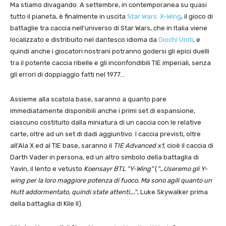
Ma stiamo divagando. A settembre, in contemporanea su quasi
tutto il pianeta, è finalmente in uscita
Star Wars: X-Wing
, il gioco di
battaglie tra caccia nell'universo di Star Wars, che in Italia viene
localizzato e distribuito nel dantesco idioma da
Giochi Uniti
, e
quindi anche i giocatori nostrani potranno godersi gli epici duelli
tra il potente caccia ribelle e gli inconfondibili TIE imperiali, senza
gli errori di doppiaggio fatti nel 1977…
Assieme alla scatola base, saranno a quanto pare
immediatamente disponibili anche i primi set di espansione,
ciascuno costituito dalla miniatura di un caccia con le relative
carte, oltre ad un set di dadi aggiuntivo. I caccia previsti, oltre
all'Ala X ed al TIE base, saranno il
TIE Advanced x1
, cioè il caccia di
Darth Vader in persona, ed un altro simbolo della battaglia di
Yavin, il lento e vetusto
Koensayr BTL "Y-Wing"
(
"…Useremo gli Y-
wing per la loro maggiore potenza di fuoco. Ma sono agili quanto un
Hutt addormentato, quindi state attenti….
", Luke Skywalker prima
della battaglia di Kile II).