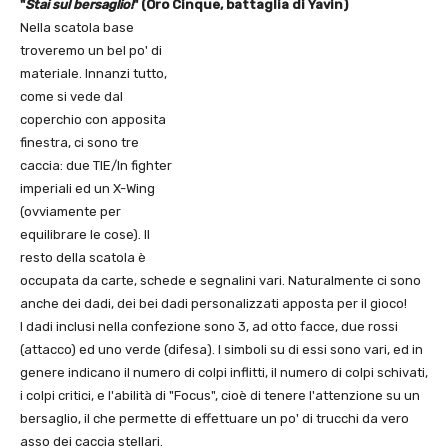
"
Stai sul bersaglio!
" (Oro Cinque, battaglia di Yavin)
Nella scatola base
troveremo un bel po' di
materiale. Innanzi tutto,
come si vede dal
coperchio con apposita
finestra, ci sono tre
caccia: due TIE/In fighter
imperiali ed un X-Wing
(ovviamente per
equilibrare le cose). Il
resto della scatola è
occupata da carte, schede e segnalini vari. Naturalmente ci sono
anche dei dadi, dei bei dadi personalizzati apposta per il gioco!
I dadi inclusi nella confezione sono 3, ad otto facce, due rossi
(attacco) ed uno verde (difesa). I simboli su di essi sono vari, ed in
genere indicano il numero di colpi inflitti, il numero di colpi schivati,
i colpi critici, e l'abilità di "Focus", cioè di tenere l'attenzione su un
bersaglio, il che permette di effettuare un po' di trucchi da vero
asso dei caccia stellari.