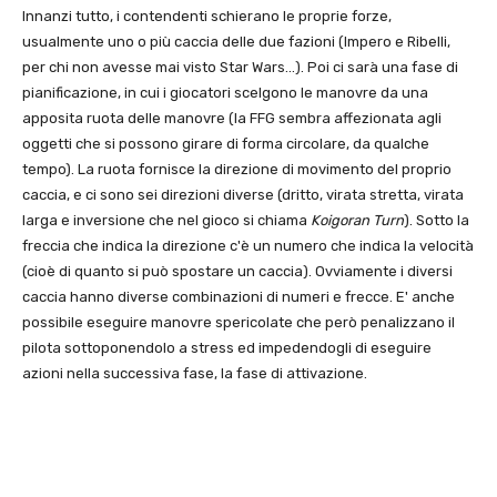
Innanzi tutto, i contendenti schierano le proprie forze,
usualmente uno o più caccia delle due fazioni (Impero e Ribelli,
per chi non avesse mai visto Star Wars…). Poi ci sarà una fase di
pianificazione, in cui i giocatori scelgono le manovre da una
apposita ruota delle manovre (la FFG sembra affezionata agli
oggetti che si possono girare di forma circolare, da qualche
tempo). La ruota fornisce la direzione di movimento del proprio
caccia, e ci sono sei direzioni diverse (dritto, virata stretta, virata
larga e inversione che nel gioco si chiama
Koigoran Turn
). Sotto la
freccia che indica la direzione c'è un numero che indica la velocità
(cioè di quanto si può spostare un caccia). Ovviamente i diversi
caccia hanno diverse combinazioni di numeri e frecce. E' anche
possibile eseguire manovre spericolate che però penalizzano il
pilota sottoponendolo a stress ed impedendogli di eseguire
azioni nella successiva fase, la fase di attivazione.