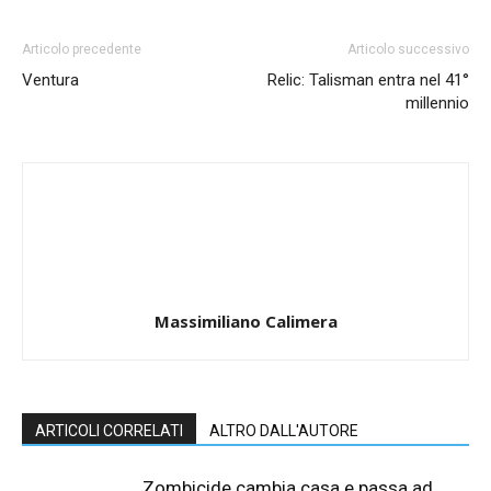
Articolo precedente
Articolo successivo
Ventura
Relic: Talisman entra nel 41°
millennio
Massimiliano Calimera
ARTICOLI CORRELATI
ALTRO DALL'AUTORE
Zombicide cambia casa e passa ad