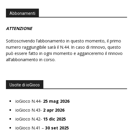
Abbonamenti
ATTENZIONE
Sottoscrivendo l’abbonamento in questo momento, il primo
numero raggiungibile sarà il N.44. In caso di rinnovo, questo
può essere fatto in ogni momento e agganceremo il rinnovo
all’abbonamento in corso.
Uscite di ioGioco
ioGioco N.44-
25 mag 2026
ioGioco N.43-
2 apr 2026
ioGioco N.42-
15 dic 2025
ioGioco N.41 –
30 set 2025