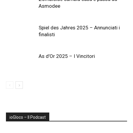
Asmodee
Spiel des Jahres 2025 – Annunciati i
finalisti
As d’Or 2025 – I Vincitori
ioGIoco – Il Podcast
Audio