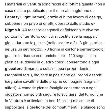
I materiali di Ventura sono ricchi e di ottima qualità (non a
caso è stato pubblicato per il mercato anglofono da
Fantasy Flight Games
), grazie al buon lavoro di design,
sebbene non privo di difetti, operato dallo studio
e-
Nigma.it
. 40 tessere esagonali definiscono le diverse
porzioni di territorio con cui si costituisce la mappa di
gioco durante la partita (nelle partite a 2 o 3 giocatori se
ne usa un set ridotto); 70 fiorini in cartone permettono di
gestire le risorse economiche; oltre 120 segnalini
in
plastica, suddivisi in quattro colori, consentono a ogni
giocatore
di marcare sulla mappa i propri domini
(segnalini torri), indicare la posizione dei propri eserciti
(segnalini cavalli) e delle proprie compagnie (segnalini
alfieri); 4 comode plance famiglia consentono a ogni
giocatore non solo di seguire lo svolgersi del turno (che
in Ventura è articolato in ben 12 passi) ma anche di
supportare la gestione dei combattimenti (le plance sono