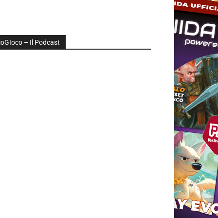
ioGIoco – Il Podcast
udio
layer