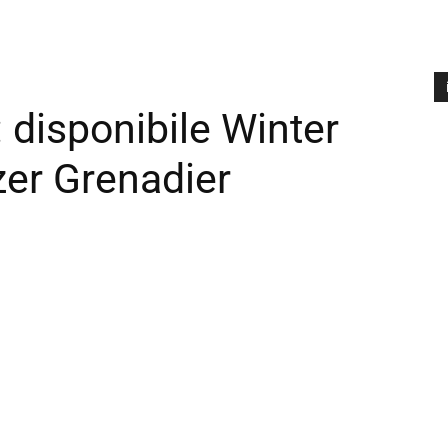
 disponibile Winter
A
P
zer Grenadier