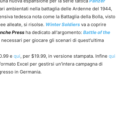
 una nuova espansione per la serie tattica
Panzer
ri ambientati nella battaglia delle Ardenne del 1944,
siva tedesca nota come la Battaglia della Bolla, visto
ee alleate, si risolse.
Winter Soldiers
va a coprire
nche Press
ha dedicato all'argomento:
Battle of the
bi necessari per giocare gli scenari di quest'ultima
0
4
10.99 e
qui
, per $19.99, in versione stampata. Infine
qui
n formato Excel per gestirsi un'intera campagna di
ngresso in Germania.