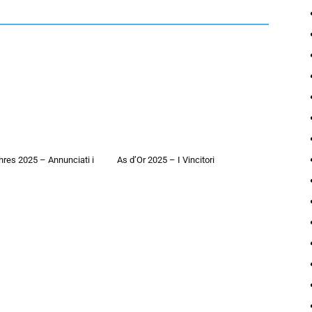
hres 2025 – Annunciati i
As d’Or 2025 – I Vincitori