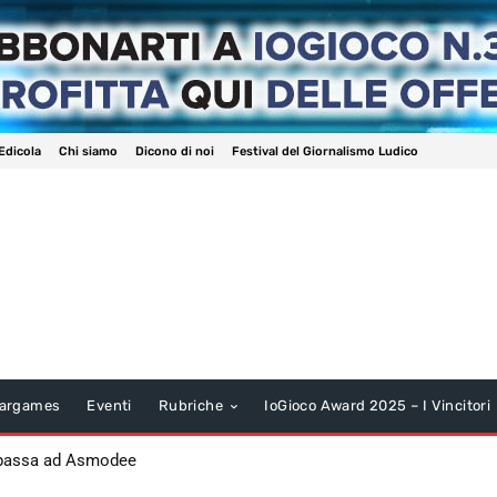
Edicola
Chi siamo
Dicono di noi
Festival del Giornalismo Ludico
argames
Eventi
Rubriche
IoGioco Award 2025 – I Vincitori
 passa ad Asmodee