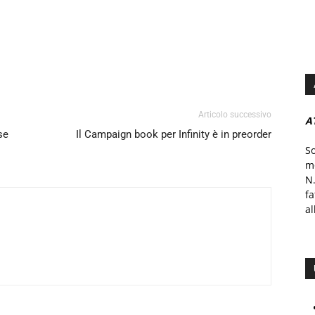
Articolo successivo
A
se
Il Campaign book per Infinity è in preorder
S
mo
N.
f
al